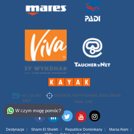
DSO-IFZA, IFZA Properties, Dubai Silicon
+971 50 950
6952
Oasis, UAE
Select Destination
W czym mogę pomóc?
Egypt
Bahamas
Destynacje
Sharm El Sheikh
Republice Dominikany
Marsa Alam