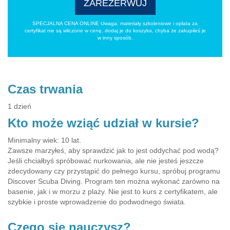
ZAREZERWUJ
SPECJALNA CENA ONLINE Uwaga: materiały szkoleniowe i opłata za
certyfikat nie są wliczone w cenę, dodaj je do koszyka, chyba że zakupiłeś je
w inny sposób.
Czas trwania
1 dzień
Kto może wziąć udział w kursie?
Minimalny wiek: 10 lat.
Zawsze marzyłeś, aby sprawdzić jak to jest oddychać pod wodą?
Jeśli chciałbyś spróbować nurkowania, ale nie jesteś jeszcze
zdecydowany czy przystąpić do pełnego kursu, spróbuj programu
Discover Scuba Diving. Program ten można wykonać zarówno na
basenie, jak i w morzu z plaży. Nie jest to kurs z certyfikatem, ale
szybkie i proste wprowadzenie do podwodnego świata.
Czego się nauczysz?