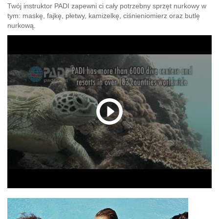
Twój instruktor PADI zapewni ci cały potrzebny sprzęt nurkowy w
tym: maskę, fajkę, płetwy, kamizelkę, ciśnieniomierz oraz butlę
nurkową.