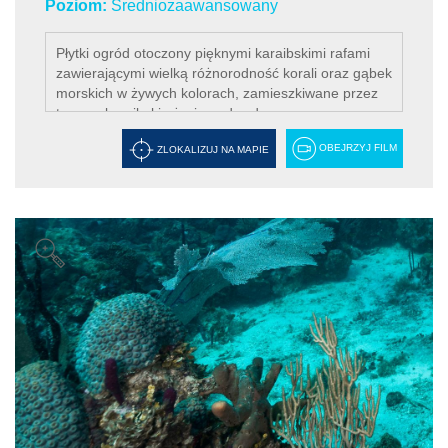
Poziom:
Średniozaawansowany
Płytki ogród otoczony pięknymi karaibskimi rafami
zawierającymi wielką różnorodność korali oraz gąbek
morskich w żywych kolorach, zamieszkiwane przez
typowe karaibskie życie podwodne.
OBEJRZYJ FILM
ZLOKALIZUJ NA MAPIE