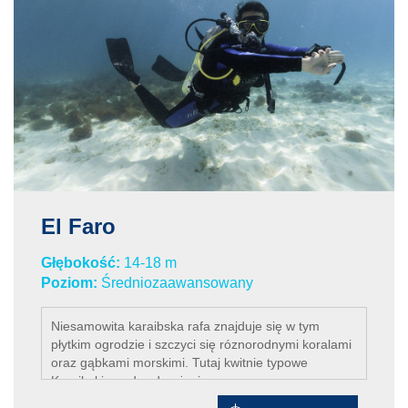
El Faro
Głębokość:
14-18 m
Poziom:
Średniozaawansowany
Niesamowita karaibska rafa znajduje się w tym
płytkim ogrodzie i szczyci się róznorodnymi koralami
oraz gąbkami morskimi. Tutaj kwitnie typowe
Karaibskie podwodne życie.