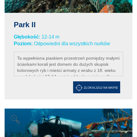
Park II
Głębokość:
12-14 m
Poziom:
Odpowiedni dla wszystkich nurków
Ta wypełniona piaskiem przestrzeń pomiędzy małymi
ściankami korali jest domem do dużych skupisk
kolorowych ryb i mieści armaty z wraku z 18. wieku
na głębokości 12-14 metrów. Idealne miejsce dla
początkujących nurków a także dla robienia
ZLOKALIZUJ NA MAPIE
przepięknych podwodnych zdjęć.