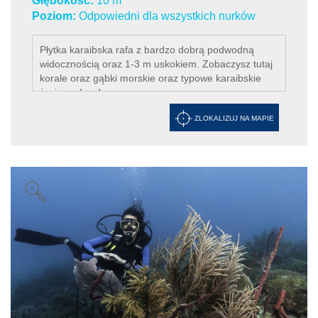
Głębokość:
10 m
Poziom:
Odpowiedni dla wszystkich nurków
Płytka karaibska rafa z bardzo dobrą podwodną
widocznością oraz 1-3 m uskokiem. Zobaczysz tutaj
korale oraz gąbki morskie oraz typowe karaibskie
życie podwodne.
ZLOKALIZUJ NA MAPIE