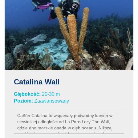
Środowiska oraz Turystyki a także Marynarka wezmą
udział w tym przedsięwzięciu. Urzędnicy mówią, że
łodź będzie gotowa w czasie około 15 dni, po tym jak
387 tysięcy litrów skażonej wody na pokładzie łodzi ,
zostanie usuniętych.”
Zajeło to jednak trochę więcej czasu i następna data
została ustalona na grudzień a następnie dokładnie
6 Maja 2009 roku, łodź zniknęła, niestety w płytkiej
lokalizacji. Wielu ekspertów twierdzi, że większy
przypływ w czasie jakiegokolwiek większego sztormu
prawdopodobnie zniszczy wrak. Jednakże na teraz
mamy nowy wrak , który mogą podziwiać nowi
nurkowie.
Catalina Wall
Głębokość:
20-30 m
Poziom:
Zaawansowany
Cañón Catalina to wspaniały podwodny kanion w
niewielkiej odległości od La Pared czy The Wall,
gdzie dno morskie opada w głęb oceanu. Niższą
część ściany porastają zielone i czarne korale oraz