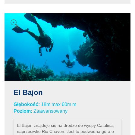
El Bajon
Głębokość:
18m max 60m m
Poziom:
Zaawansowany
El Bajon znajduje się na drodze do wyspy Catalina,
naprzeciwko Rio Chavon. Jest to podwodna góra o