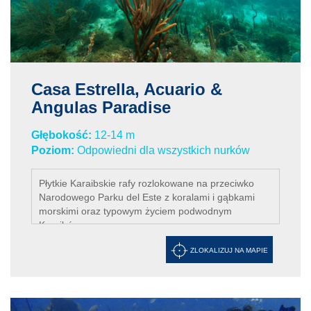
Casa Estrella, Acuario &
Angulas Paradise
Głębokość:
12-14 m
Poziom:
Odpowiedni dla wszystkich nurków
Płytkie Karaibskie rafy rozlokowane na przeciwko
Narodowego Parku del Este z koralami i gąbkami
morskimi oraz typowym życiem podwodnym
Karaibów.
ZLOKALIZUJ NA MAPIE