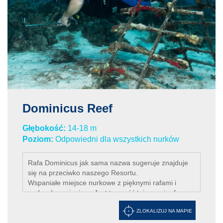
Dominicus Reef
Głębokość:
14-18 m
Poziom:
Odpowiedni dla wszystkich nurków
Rafa Dominicus jak sama nazwa sugeruje znajduje
się na przeciwko naszego Resortu.
Wspaniałe miejsce nurkowe z pięknymi rafami i
podwodnym życiem. Jest to część tej samej rafy,
która wiedzie od Viva Shallow i ciągnie się wzdłuż
ZLOKALIZUJ NA MAPIE
wybrzeża aż do El Peñon i Piscina Natural.