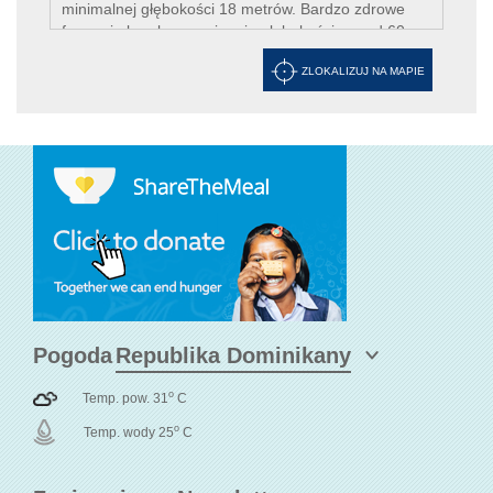
minimalnej głębokości 18 metrów. Bardzo zdrowe
formacje koralowe, osiągają głębokości ponad 60
metrów.
ZLOKALIZUJ NA MAPIE
Pogoda
o
Temp. pow. 31
C
o
Temp. wody 25
C