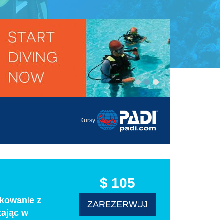
Kursy
$ 105
rkowanie z
ZAREZERWUJ
tając w