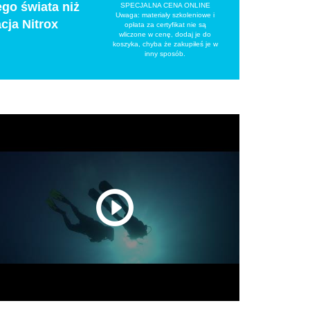
go świata niż
SPECJALNA CENA ONLINE
Uwaga: materiały szkoleniowe i
cja Nitrox
opłata za certyfikat nie są
wliczone w cenę, dodaj je do
koszyka, chyba że zakupiłeś je w
inny sposób.