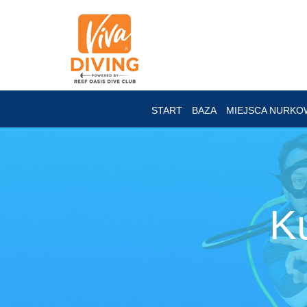
START
BAZA
MIEJSCA NURKO
K