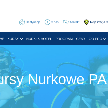
Destynacje
O nas
Kontakt
Rejestracja 
WE
KURSY
NURKI & HOTEL
PROGRAM
CENY
GO PRO
ursy Nurkowe PA