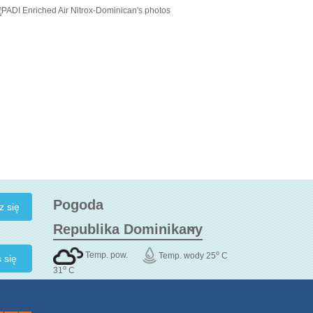
Pogoda
o
Temp. pow.
Temp. wody 25
C
 się
o
31
C