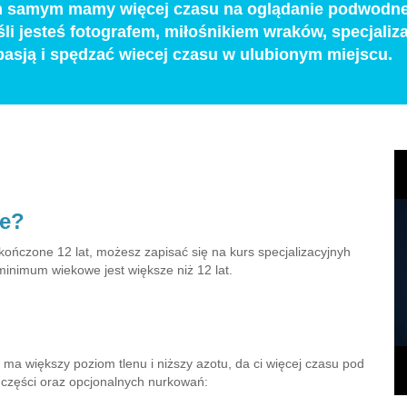
ym samym mamy więcej czasu na oglądanie podwodne
i jesteś fotografem, miłośnikiem wraków, specjaliza
 pasją i spędzać wiecej czasu w ulubionym miejscu.
ie?
skończone 12 lat, możesz zapisać się na kurs specjalizacyjnyh
minimum wiekowe jest większe niż 12 lat.
ma większy poziom tlenu i niższy azotu, da ci więcej czasu pod
 części oraz opcjonalnych nurkowań: