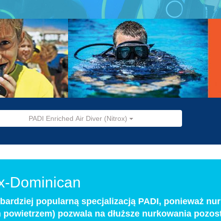
PADI Enriched Air Diver (Nitrox)
ox-Dominican
jbardziej popularną specjalizacją PADI, ponieważ nu
powietrzem) pozwala na dłuższe nurkowania pozos