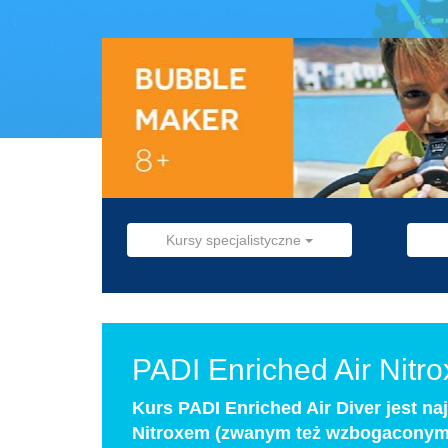
Kursy specjalistyczne
PADI Enriched Air Nitr
Kurs PADI Enriched Air Diver jest na
Nitroxem (zwanym też wzbogaconym 