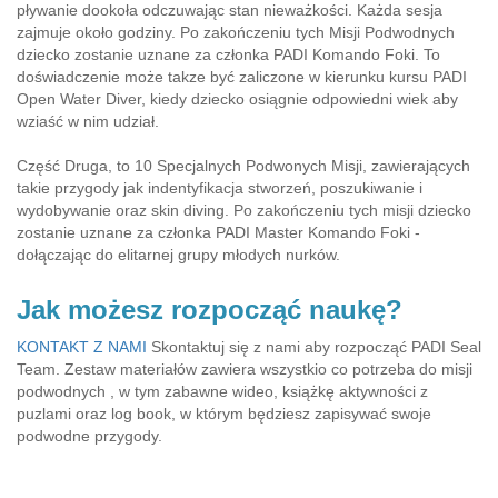
pływanie dookoła odczuwając stan nieważkości. Każda sesja
zajmuje około godziny. Po zakończeniu tych Misji Podwodnych
dziecko zostanie uznane za członka PADI Komando Foki. To
doświadczenie może takze być zaliczone w kierunku kursu PADI
Open Water Diver, kiedy dziecko osiągnie odpowiedni wiek aby
wziaść w nim udział.
Część Druga, to 10 Specjalnych Podwonych Misji, zawierających
takie przygody jak indentyfikacja stworzeń, poszukiwanie i
wydobywanie oraz skin diving. Po zakończeniu tych misji dziecko
zostanie uznane za członka PADI Master Komando Foki -
dołączając do elitarnej grupy młodych nurków.
Jak możesz rozpocząć naukę?
KONTAKT Z NAMI
Skontaktuj się z nami aby rozpocząć PADI Seal
Team. Zestaw materiałów zawiera wszystkio co potrzeba do misji
podwodnych , w tym zabawne wideo, książkę aktywności z
puzlami oraz log book, w którym będziesz zapisywać swoje
podwodne przygody.