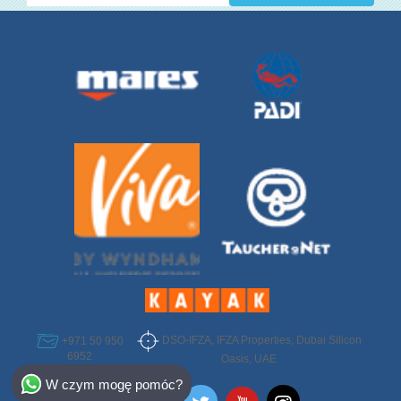
DSO-IFZA, IFZA Properties, Dubai Silicon
+971 50 950
6952
Oasis, UAE
Select Destination
W czym mogę pomóc?
Egypt