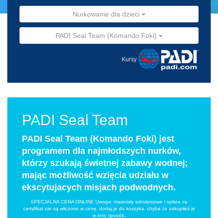
Nurkowanie dla dzieci
PADI Seal Team (Komando Foki)
Kursy
PADI Seal Team
PADI Seal Team (Komando Foki) jest
programem dla najmłodszych nurków,
którzy szukają świetnej zabawy wodnej;
mając możliwość wzięcia udziału w
ekscytujacych misjach podwodnych.
SPECJALNA CENA ONLINE Uwaga: materiały szkoleniowe i opłata za
certyfikat nie są wliczone w cenę, dodaj je do koszyka, chyba że zakupiłeś je
w inny sposób.