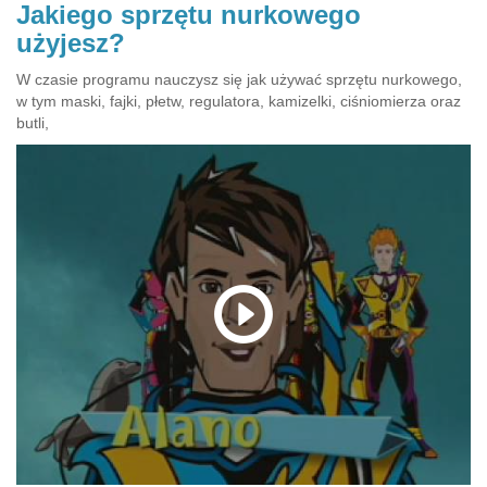
Jakiego sprzętu nurkowego
użyjesz?
W czasie programu nauczysz się jak używać sprzętu nurkowego,
w tym maski, fajki, płetw, regulatora, kamizelki, ciśniomierza oraz
butli,