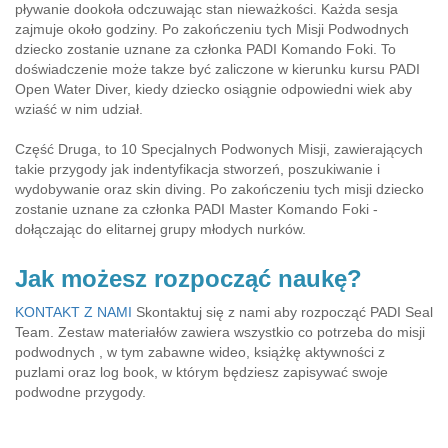
pływanie dookoła odczuwając stan nieważkości. Każda sesja
zajmuje około godziny. Po zakończeniu tych Misji Podwodnych
dziecko zostanie uznane za członka PADI Komando Foki. To
doświadczenie może takze być zaliczone w kierunku kursu PADI
Open Water Diver, kiedy dziecko osiągnie odpowiedni wiek aby
wziaść w nim udział.
Część Druga, to 10 Specjalnych Podwonych Misji, zawierających
takie przygody jak indentyfikacja stworzeń, poszukiwanie i
wydobywanie oraz skin diving. Po zakończeniu tych misji dziecko
zostanie uznane za członka PADI Master Komando Foki -
dołączając do elitarnej grupy młodych nurków.
Jak możesz rozpocząć naukę?
KONTAKT Z NAMI
Skontaktuj się z nami aby rozpocząć PADI Seal
Team. Zestaw materiałów zawiera wszystkio co potrzeba do misji
podwodnych , w tym zabawne wideo, książkę aktywności z
puzlami oraz log book, w którym będziesz zapisywać swoje
podwodne przygody.