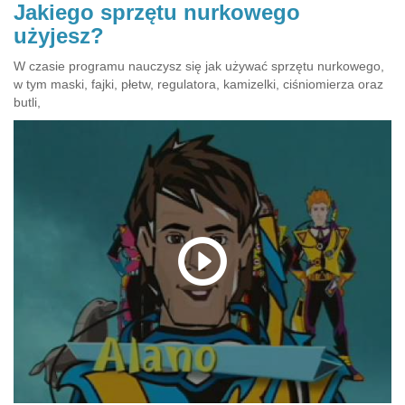
Jakiego sprzętu nurkowego
użyjesz?
W czasie programu nauczysz się jak używać sprzętu nurkowego,
w tym maski, fajki, płetw, regulatora, kamizelki, ciśniomierza oraz
butli,