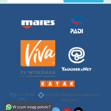
DSO-IFZA, IFZA Properties, Dubai Silicon
+971 50 950
6952
Oasis, UAE
Select Destination
W czym mogę pomóc?
Egypt