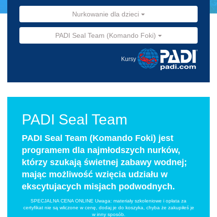
Nurkowanie dla dzieci
PADI Seal Team (Komando Foki)
Kursy
PADI Seal Team
PADI Seal Team (Komando Foki) jest
programem dla najmłodszych nurków,
którzy szukają świetnej zabawy wodnej;
mając możliwość wzięcia udziału w
ekscytujacych misjach podwodnych.
SPECJALNA CENA ONLINE Uwaga: materiały szkoleniowe i opłata za
certyfikat nie są wliczone w cenę, dodaj je do koszyka, chyba że zakupiłeś je
w inny sposób.