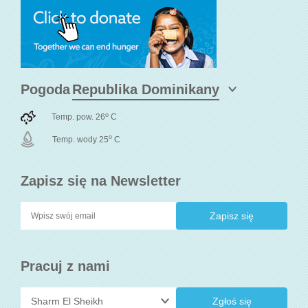
Pogoda
o
Temp. pow. 26
C
o
Temp. wody 25
C
Zapisz się na Newsletter
Pracuj z nami
Zgłoś się