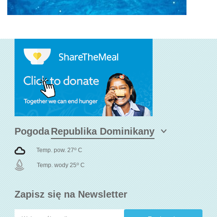
Pogoda
o
Temp. pow. 27
C
o
Temp. wody 25
C
Zapisz się na Newsletter