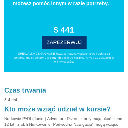
możesz pomóc innym w razie potrzeby.
$ 441
ZAREZERWUJ
SPECJALNA CENA ONLINE Uwaga: materiały szkoleniowe i opłata za
certyfikat nie są wliczone w cenę, dodaj je do koszyka, chyba że zakupiłeś je
w inny sposób.
Czas trwania
3-4 dni
Kto może wziąć udział w kursie?
Nurkowie PADI (Junior) Adventure Divers, którzy mają ukończone
12 lat i zrobili Nurkowanie "Podwodna Nawigacja" mogą wziąść