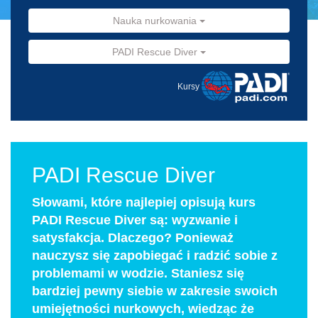
Nauka nurkowania
PADI Rescue Diver
Kursy
PADI Rescue Diver
Słowami, które najlepiej opisują kurs
PADI Rescue Diver są: wyzwanie i
satysfakcja. Dlaczego? Ponieważ
nauczysz się zapobiegać i radzić sobie z
problemami w wodzie. Staniesz się
bardziej pewny siebie w zakresie swoich
umiejętności nurkowych, wiedząc że