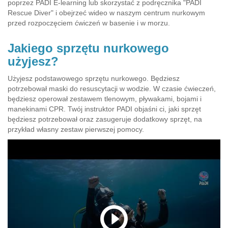
poprzez PADI E-learning lub skorzystać z podręcznika "PADI
Rescue Diver" i obejrzeć wideo w naszym centrum nurkowym
przed rozpoczęciem ćwiczeń w basenie i w morzu.
Jakiego sprzętu nurkowego
użyjesz?
Użyjesz podstawowego sprzętu nurkowego. Będziesz
potrzebował maski do resuscytacji w wodzie. W czasie ćwieczeń,
będziesz operował zestawem tlenowym, pływakami, bojami i
manekinami CPR. Twój instruktor PADI objaśni ci, jaki sprzęt
będziesz potrzebował oraz zasugeruje dodatkowy sprzęt, na
przykład własny zestaw pierwszej pomocy.