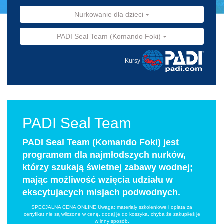
Nurkowanie dla dzieci
PADI Seal Team (Komando Foki)
Kursy
PADI Seal Team
PADI Seal Team (Komando Foki) jest
programem dla najmłodszych nurków,
którzy szukają świetnej zabawy wodnej;
mając możliwość wzięcia udziału w
ekscytujacych misjach podwodnych.
SPECJALNA CENA ONLINE Uwaga: materiały szkoleniowe i opłata za
certyfikat nie są wliczone w cenę, dodaj je do koszyka, chyba że zakupiłeś je
w inny sposób.