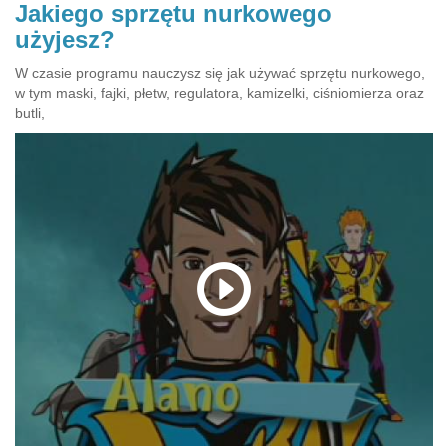
Jakiego sprzętu nurkowego
użyjesz?
W czasie programu nauczysz się jak używać sprzętu nurkowego,
w tym maski, fajki, płetw, regulatora, kamizelki, ciśniomierza oraz
butli,