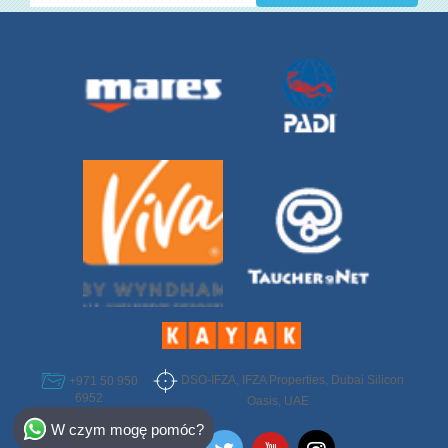
DSO-IFZA, IFZA Properties, Dubai Silicon
+971 50 950
6952
Oasis, UAE
Select Destination
W czym mogę pomóc?
Egypt