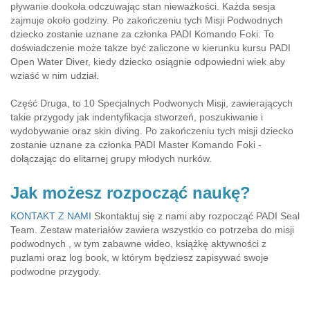
pływanie dookoła odczuwając stan nieważkości. Każda sesja
zajmuje około godziny. Po zakończeniu tych Misji Podwodnych
dziecko zostanie uznane za członka PADI Komando Foki. To
doświadczenie może takze być zaliczone w kierunku kursu PADI
Open Water Diver, kiedy dziecko osiągnie odpowiedni wiek aby
wziaść w nim udział.
Część Druga, to 10 Specjalnych Podwonych Misji, zawierających
takie przygody jak indentyfikacja stworzeń, poszukiwanie i
wydobywanie oraz skin diving. Po zakończeniu tych misji dziecko
zostanie uznane za członka PADI Master Komando Foki -
dołączając do elitarnej grupy młodych nurków.
Jak możesz rozpocząć naukę?
KONTAKT Z NAMI
Skontaktuj się z nami aby rozpocząć PADI Seal
Team. Zestaw materiałów zawiera wszystkio co potrzeba do misji
podwodnych , w tym zabawne wideo, książkę aktywności z
puzlami oraz log book, w którym będziesz zapisywać swoje
podwodne przygody.