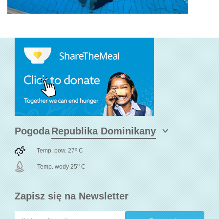
Pogoda
o
Temp. pow. 27
C
o
Temp. wody 25
C
Zapisz się na Newsletter