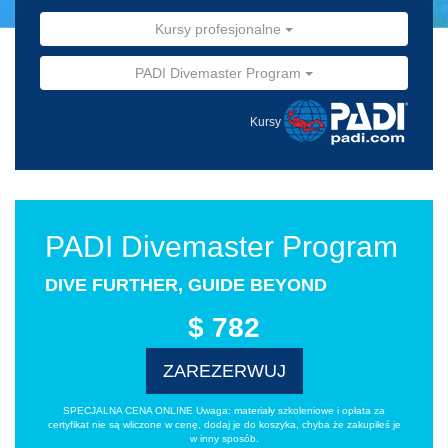
Kursy profesjonalne
PADI Divemaster Program
Kursy
PADI Divemaster Program
DIVE FURTHER, GUIDE BEYOND
$ 782
ZAREZERWUJ
SPECJALNA CENA ONLINE Uwaga: materiały szkoleniowe i opłata za
certyfikat nie są wliczone w cenę, dodaj je do koszyka, chyba że zakupiłeś je
w inny sposób.