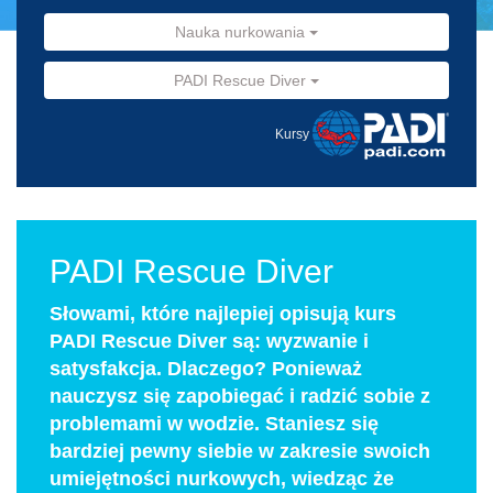
Nauka nurkowania
PADI Rescue Diver
Kursy
PADI Rescue Diver
Słowami, które najlepiej opisują kurs
PADI Rescue Diver są: wyzwanie i
satysfakcja. Dlaczego? Ponieważ
nauczysz się zapobiegać i radzić sobie z
problemami w wodzie. Staniesz się
bardziej pewny siebie w zakresie swoich
umiejętności nurkowych, wiedząc że