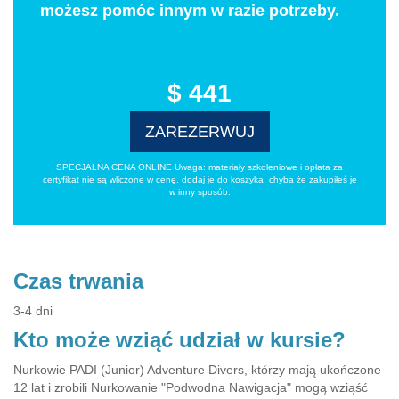
możesz pomóc innym w razie potrzeby.
$ 441
ZAREZERWUJ
SPECJALNA CENA ONLINE Uwaga: materiały szkoleniowe i opłata za
certyfikat nie są wliczone w cenę, dodaj je do koszyka, chyba że zakupiłeś je
w inny sposób.
Czas trwania
3-4 dni
Kto może wziąć udział w kursie?
Nurkowie PADI (Junior) Adventure Divers, którzy mają ukończone
12 lat i zrobili Nurkowanie "Podwodna Nawigacja" mogą wziąść