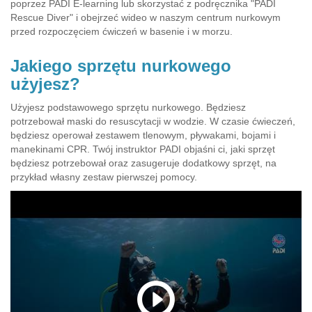
poprzez PADI E-learning lub skorzystać z podręcznika "PADI
Rescue Diver" i obejrzeć wideo w naszym centrum nurkowym
przed rozpoczęciem ćwiczeń w basenie i w morzu.
Jakiego sprzętu nurkowego
użyjesz?
Użyjesz podstawowego sprzętu nurkowego. Będziesz
potrzebował maski do resuscytacji w wodzie. W czasie ćwieczeń,
będziesz operował zestawem tlenowym, pływakami, bojami i
manekinami CPR. Twój instruktor PADI objaśni ci, jaki sprzęt
będziesz potrzebował oraz zasugeruje dodatkowy sprzęt, na
przykład własny zestaw pierwszej pomocy.