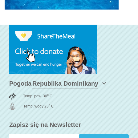
Pogoda
o
Temp. pow. 30
C
o
Temp. wody 25
C
Zapisz się na Newsletter