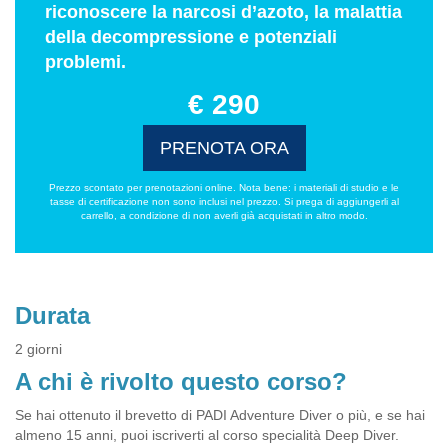
riconoscere la narcosi d’azoto, la malattia
della decompressione e potenziali
problemi.
€ 290
PRENOTA ORA
Prezzo scontato per prenotazioni online. Nota bene: i materiali di studio e le
tasse di certificazione non sono inclusi nel prezzo. Si prega di aggiungerli al
carrello, a condizione di non averli già acquistati in altro modo.
Durata
2 giorni
A chi è rivolto questo corso?
Se hai ottenuto il brevetto di PADI Adventure Diver o più, e se hai
almeno 15 anni, puoi iscriverti al corso specialità Deep Diver.