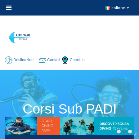
italiano
Destinazioni
Contatti
Check In
Corsi Sub PADI