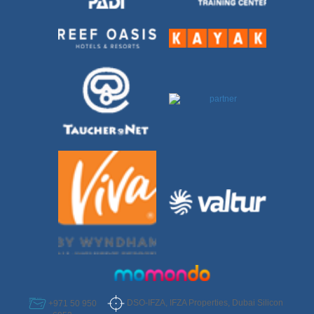
DSO-IFZA, IFZA Properties, Dubai Silicon
+971 50 950