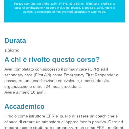
Prezzo scontato per prenotazioni online. Nota bene: i materiali di studio e le
tasse di certificazione non sono inclusi nel prezzo. Si prega di aggiungerli al
carrello, a condizione di non averli già acquistati in altro modo.
Durata
1 giorno
A chi è rivolto questo corso?
Aver completato con successo il primary care (CPR) ed il
secondary care (First Aid) come Emergency First Responder o
possedere una certificazione equivalente, emessa da altra
organizzazione entro i 24 mesi precedenti.
Avere almeno 18 anni.
Accademico
Il ruolo come istruttore EFR e' quello di essere un coach che e'
capace di creare un atmosfera di appredimento positiva. Oltre ad
imparare come strutturare e organizzare un corso EFR , metterai