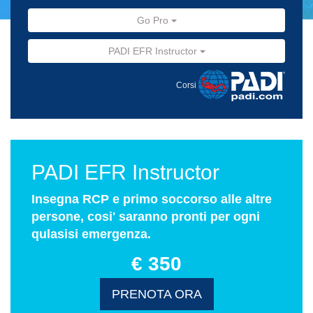
Go Pro
PADI EFR Instructor
Corsi
PADI EFR Instructor
Insegna RCP e primo soccorso alle altre
persone, cosi' saranno pronti per ogni
qulasisi emergenza.
€ 350
PRENOTA ORA