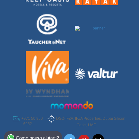
DSO-IFZA, IFZA Properties, Dubai Silicon
+971 50 950
6952
Oasis, UAE
Select Destination
Come posso aiutarti?