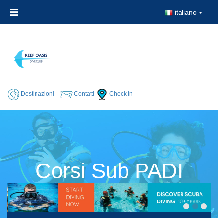
italiano
Destinazioni
Contatti
Check In
Corsi Sub PADI