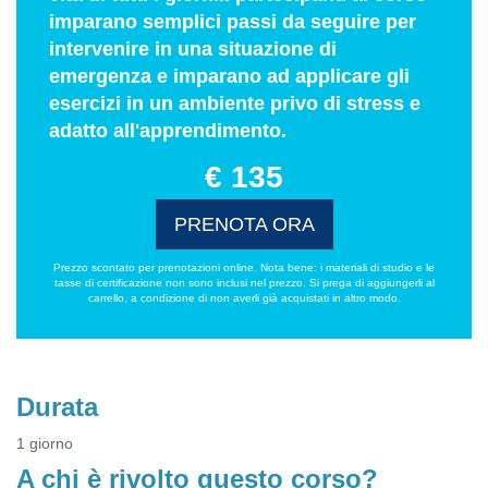
imparano semplici passi da seguire per
intervenire in una situazione di
emergenza e imparano ad applicare gli
esercizi in un ambiente privo di stress e
adatto all'apprendimento.
€ 135
PRENOTA ORA
Prezzo scontato per prenotazioni online. Nota bene: i materiali di studio e le
tasse di certificazione non sono inclusi nel prezzo. Si prega di aggiungerli al
carrello, a condizione di non averli già acquistati in altro modo.
Durata
1 giorno
A chi è rivolto questo corso?