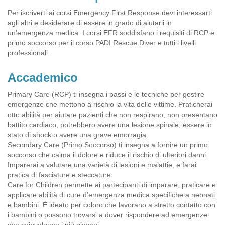
Per iscriverti ai corsi Emergency First Response devi interessarti
agli altri e desiderare di essere in grado di aiutarli in
un’emergenza medica. I corsi EFR soddisfano i requisiti di RCP e
primo soccorso per il corso PADI Rescue Diver e tutti i livelli
professionali.
Accademico
Primary Care (RCP) ti insegna i passi e le tecniche per gestire
emergenze che mettono a rischio la vita delle vittime. Praticherai
otto abilità per aiutare pazienti che non respirano, non presentano
battito cardiaco, potrebbero avere una lesione spinale, essere in
stato di shock o avere una grave emorragia.
Secondary Care (Primo Soccorso) ti insegna a fornire un primo
soccorso che calma il dolore e riduce il rischio di ulteriori danni.
Imparerai a valutare una varietà di lesioni e malattie, e farai
pratica di fasciature e steccature.
Care for Children permette ai partecipanti di imparare, praticare e
applicare abilità di cure d’emergenza medica specifiche a neonati
e bambini. È ideato per coloro che lavorano a stretto contatto con
i bambini o possono trovarsi a dover rispondere ad emergenze
che coinvolgano i più giovani.