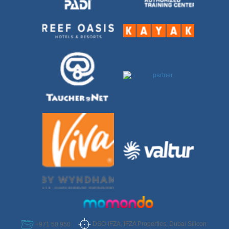
DSO-IFZA, IFZA Properties, Dubai Silicon
+971 50 950