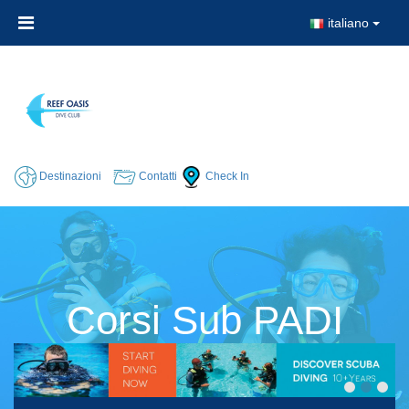
italiano
Destinazioni
Contatti
Check In
Corsi Sub PADI