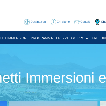
Destinazioni
Chi siamo
Contatti
Che
EL + IMMERSIONI
PROGRAMMA
PREZZI
GO PRO
FREEDIV
etti Immersioni e