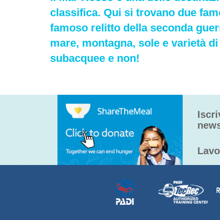
classifica. Qui si trovano due fam
famoso relitto della seconda guerr
mare, montagna, sole e varietà di 
subacquee e non!
Iscri
news
Lavo