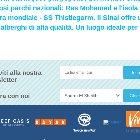
osi parchi nazionali: Ras Mohamed e l'isola 
a mondiale - SS Thistlegorm. Il Sinai offre 
alberghi di alta qualità. Un luogo ideale per
viti alla nostra
letter
ra con noi
Chie