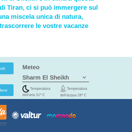
di Tiran, ci si può immergere sul
una miscela unica di natura,
 trascorrere le vostre vacanze
Meteo
Temperatura
Temperatura
dere
o
o
dell'aria 31
C
dell'acqua 28
C