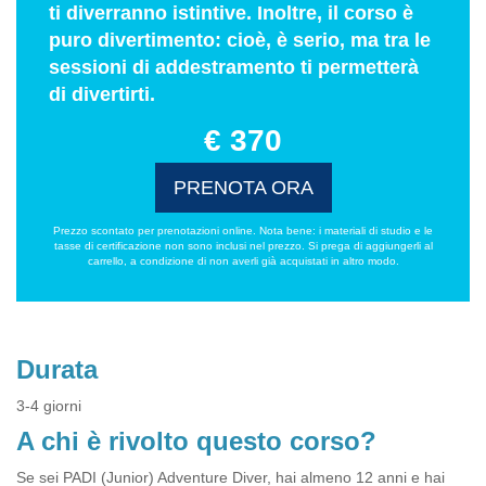
ti diverranno istintive. Inoltre, il corso è
puro divertimento: cioè, è serio, ma tra le
sessioni di addestramento ti permetterà
di divertirti.
€ 370
PRENOTA ORA
Prezzo scontato per prenotazioni online. Nota bene: i materiali di studio e le
tasse di certificazione non sono inclusi nel prezzo. Si prega di aggiungerli al
carrello, a condizione di non averli già acquistati in altro modo.
Durata
3-4 giorni
A chi è rivolto questo corso?
Se sei PADI (Junior) Adventure Diver, hai almeno 12 anni e hai