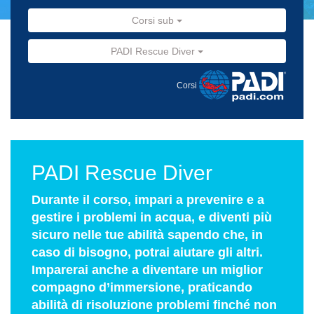
Corsi sub
PADI Rescue Diver
Corsi
PADI Rescue Diver
Durante il corso, impari a prevenire e a
gestire i problemi in acqua, e diventi più
sicuro nelle tue abilità sapendo che, in
caso di bisogno, potrai aiutare gli altri.
Imparerai anche a diventare un miglior
compagno d’immersione, praticando
abilità di risoluzione problemi finché non