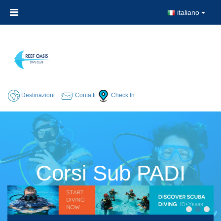
italiano
Destinazioni
Contatti
Check In
Corsi Sub PADI