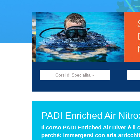
Corsi di Specialità
PADI Enriched Air Nitr
Il corso PADI Enriched Air Diver è il
perché: immergersi con aria arricchi