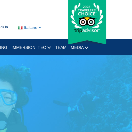
ck In
Italiano
ING
IMMERSIONI TEC
TEAM
MEDIA