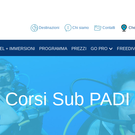
Destinazioni
Chi siamo
Contatti
Che
EL + IMMERSIONI
PROGRAMMA
PREZZI
GO PRO
FREEDIV
Corsi Sub PADI