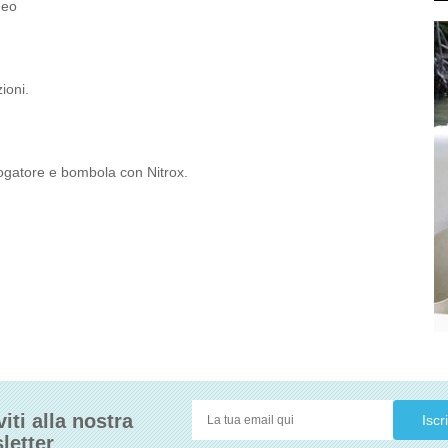
ueo
zioni.
ogatore e bombola con Nitrox.
viti alla nostra
letter