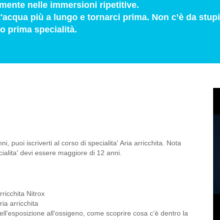
mente nelle immersioni ripetitive.
acqua più a lungo e tornarci prima. Non c’è da stupi
 prima specialità.
puoi iscriverti al corso di specialita' Aria arricchita. Nota
ialita' devi essere maggiore di 12 anni.
ricchita Nitrox
ia arricchita
 dell’esposizione all'ossigeno, come scoprire cosa c’è dentro la