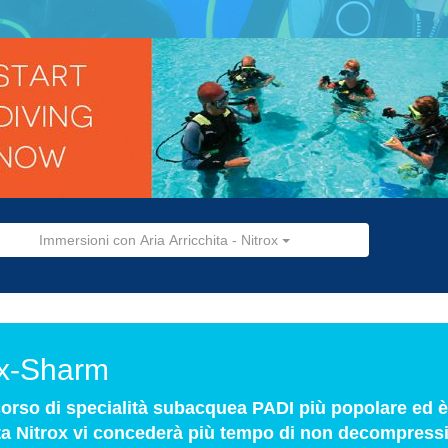
Immersioni con Aria Arricchita - Nitrox
ox-Sharm
 corso di specialità subacquea PADI più popolare ed è 
ta Nitrox vi concederà più tempo di non decompressi