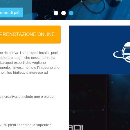
erne di più
PRENOTAZIONE ONLINE
e ricreativa. I subacquei tecnici, però,
esplorare luoghi che nessun altro ha
subacquei esperti che vogliono
stramento, l’investimento e l’impegno che
no il tuo biglietto d’ingresso ad
a ricreativa, e include uno o più dei
/130 piedi lineari dalla superficie