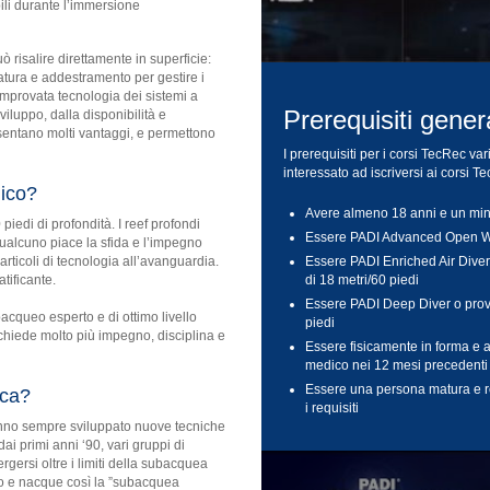
ili durante l’immersione
risalire direttamente in superficie:
zatura e addestramento per gestire i
comprovata tecnologia dei sistemi a
Prerequisiti genera
viluppo, dalla disponibilità e
esentano molti vantaggi, e permettono
I prerequisiti per i corsi TecRec v
interessato ad iscriversi ai corsi 
nico?
Avere almeno 18 anni e un mini
0 piedi di profondità. I reef profondi
Essere PADI Advanced Open W
ualcuno piace la sfida e l’impegno
Essere PADI Enriched Air Diver
 articoli di tecnologia all’avanguardia.
di 18 metri/60 piedi
tificante.
Essere PADI Deep Diver o prova
acqueo esperto e di ottimo livello
piedi
chiede molto più impegno, disciplina e
Essere fisicamente in forma e a
medico nei 12 mesi precedenti
Essere una persona matura e r
ica?
i requisiti
anno sempre sviluppato nuove tecniche
ai primi anni ‘90, vari gruppi di
ersi oltre i limiti della subacquea
ono e nacque così la ”subacquea