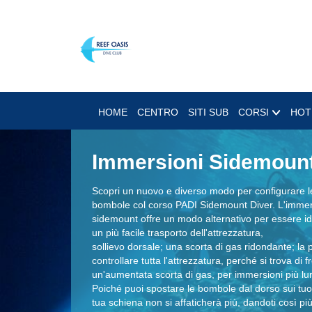
HOME
CENTRO
SITI SUB
CORSI
HOT
Immersioni Sidemoun
Scopri un nuovo e diverso modo per configurare l
bombole col corso PADI Sidemount Diver. L'immer
sidemount offre un modo alternativo per essere id
un più facile trasporto dell'attrezzatura,
sollievo dorsale; una scorta di gas ridondante; la po
controllare tutta l'attrezzatura, perché si trova di fr
un'aumentata scorta di gas, per immersioni più lu
Poiché puoi spostare le bombole dal dorso sui tuoi 
tua schiena non si affaticherà più, dandoti così più