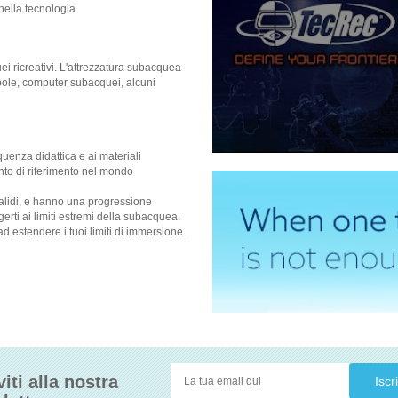
 nella tecnologia.
ei ricreativi. L'attrezzatura subacquea
bole, computer subacquei, alcuni
equenza didattica e ai materiali
nto di riferimento nel mondo
validi, e hanno una progressione
erti ai limiti estremi della subacquea.
ad estendere i tuoi limiti di immersione.
viti alla nostra