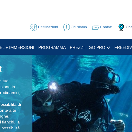
Destinazioni
Chi siamo
Contatti
Che
EL + IMMERSIONI
PROGRAMMA
PREZZI
GO PRO
FREEDIV
t
e tue
sione in
rodinamici;
ssibilità di
onte a te ;
nghe.
fianchi, la
 possibilità