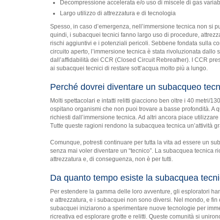
Decompressione accelerata e/o uso di miscele di gas variab
Largo utilizzo di attrezzatura e di tecnologia
Spesso, in caso d’emergenza, nell’immersione tecnica non si può 
quindi, i subacquei tecnici fanno largo uso di procedure, attrez
rischi aggiuntivi e i potenziali pericoli. Sebbene fondata sulla 
circuito aperto, l’immersione tecnica è stata rivoluzionata dallo s
dall’affidabilità dei CCR (Closed Circuit Rebreather). I CCR pr
ai subacquei tecnici di restare sott’acqua molto più a lungo.
Perché dovrei diventare un subacqueo tec
Molti spettacolari e intatti relitti giacciono ben oltre i 40 metri/13
ospitano organismi che non puoi trovare a basse profondità. A q
richiesti dall’immersione tecnica. Ad altri ancora piace utilizzare
Tutte queste ragioni rendono la subacquea tecnica un’attività gra
Comunque, potresti continuare per tutta la vita ad essere un sub
senza mai voler diventare un “tecnico”. La subacquea tecnica ri
attrezzatura e, di conseguenza, non è per tutti.
Da quanto tempo esiste la subacquea tecn
Per estendere la gamma delle loro avventure, gli esploratori h
e attrezzatura, e i subacquei non sono diversi. Nel mondo, e fin d
subacquei iniziarono a sperimentare nuove tecnologie per immerg
ricreativa ed esplorare grotte e relitti. Queste comunità si unir