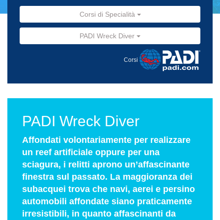
Corsi di Specialità
PADI Wreck Diver
Corsi
PADI Wreck Diver
Affondati volontariamente per realizzare
un reef artificiale oppure per una
sciagura, i relitti aprono un’affascinante
finestra sul passato. La maggioranza dei
subacquei trova che navi, aerei e persino
automobili affondate siano praticamente
irresistibili, in quanto affascinanti da