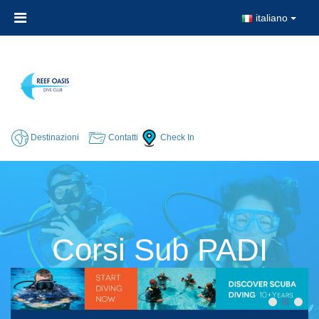
italiano
Destinazioni
Contatti
Check In
Corsi Sub PADI