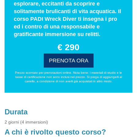
esplorare, eccitanti da scoprire e
solitamente brulicanti di vita acquatica. Il
corso PADI Wreck Diver ti insegna i pro
ed i contro di una responsabile e
gratificante immersione su relitti.
€ 290
PRENOTA ORA
Prezzo scontato per prenotazioni online. Nota bene: i materiali di studio e le
tasse di certificazione non sono inclusi nel prezzo. Si prega di aggiungerli al
carrello, a condizione di non averli già acquistati in altro modo.
Durata
2 giorni (4 immersioni)
A chi è rivolto questo corso?