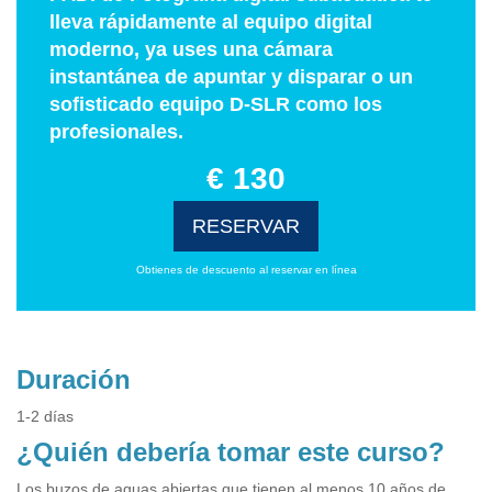
lleva rápidamente al equipo digital
moderno, ya uses una cámara
instantánea de apuntar y disparar o un
sofisticado equipo D-SLR como los
profesionales.
€ 130
RESERVAR
Obtienes de descuento al reservar en línea
Duración
1-2 días
¿Quién debería tomar este curso?
Los buzos de aguas abiertas que tienen al menos 10 años de