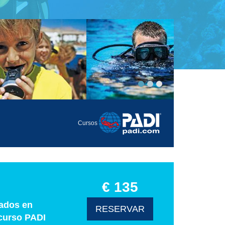
Cursos
€ 135
rados en
RESERVAR
 curso PADI