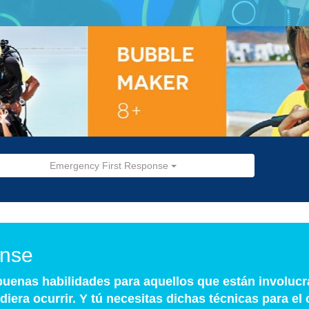
Emergency First Response
onse
buenas habilidades para aquellos que están involuc
diera ocurrir. Y tú necesitas dichas técnicas para el