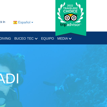
k In
Español
DIVING
BUCEO TEC
EQUIPO
MEDIA
ADI