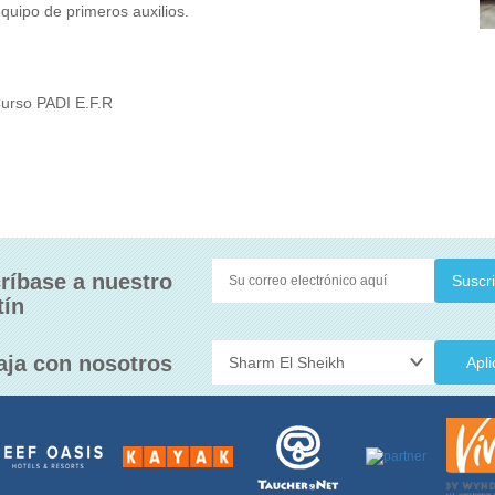
quipo de primeros auxilios.
Curso PADI E.F.R
ríbase a nuestro
tín
aja con nosotros
Apli