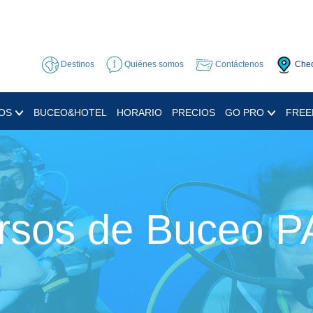
Destinos
Quiénes somos
Contáctenos
Chec
OS
BUCEO&HOTEL
HORARIO
PRECIOS
GO PRO
FREE
rsos de Buceo P