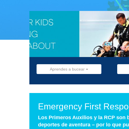
Aprendes a bucear
Emergency First Resp
Los Primeros Auxilios y la RCP son 
deportes de aventura – por lo que pu