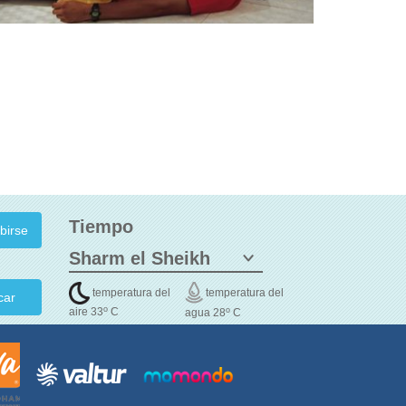
Tiempo
temperatura del
temperatura del
car
o
o
aire 33
C
agua 28
C