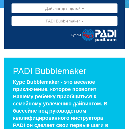
Дайвинг для детей
PADI Bubblemaker
Курсы
PADI Bubblemaker
Курс Bubblemaker - это веселое
приключение, которое позволит
Вашему ребенку приобщиться к
семейному увлечению дайвингом. В
бассейне под руководством
квалифицированного инструктора
PADI он сделает свои первые шаги в