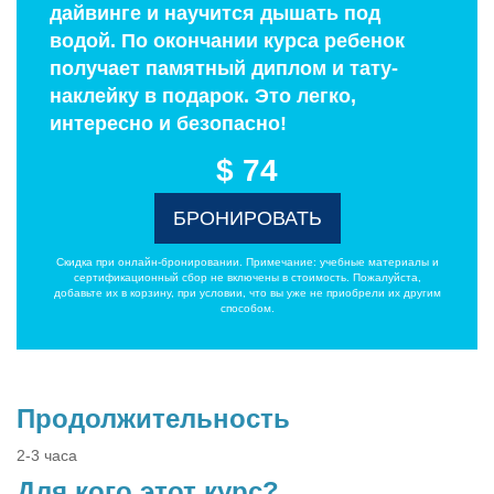
дайвинге и научится дышать под
водой. По окончании курса ребенок
получает памятный диплом и тату-
наклейку в подарок. Это легко,
интересно и безопасно!
$ 74
БРОНИРОВАТЬ
Скидка при онлайн-бронировании. Примечание: учебные материалы и
сертификационный сбор не включены в стоимость. Пожалуйста,
добавьте их в корзину, при условии, что вы уже не приобрели их другим
способом.
Продолжительность
2-3 часа
Для кого этот курс?