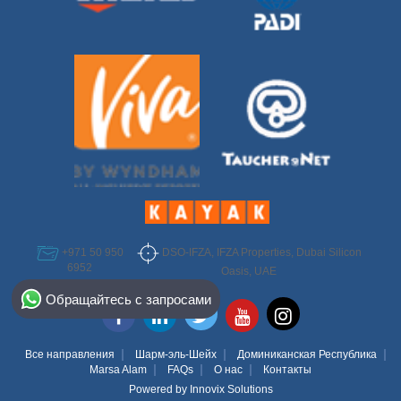
DSO-IFZA, IFZA Properties, Dubai Silicon
+971 50 950
6952
Oasis, UAE
Select Destination
Обращайтесь с запросами
Egypt
Bahamas
Все направления
Шарм-эль-Шейх
Доминиканская Республика
Marsa Alam
FAQs
О нас
Контакты
Powered by
Innovix Solutions
Dominican