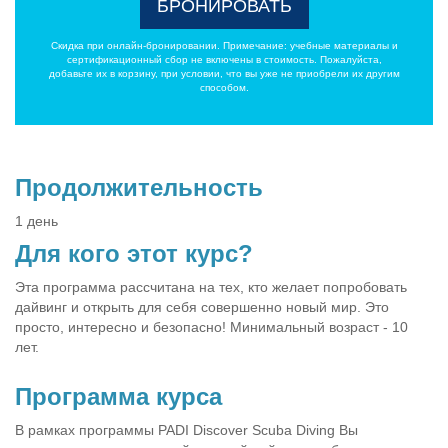
БРОНИРОВАТЬ
Скидка при онлайн-бронировании. Примечание: учебные материалы и
сертификационный сбор не включены в стоимость. Пожалуйста,
добавьте их в корзину, при условии, что вы уже не приобрели их другим
способом.
Продолжительность
1 день
Для кого этот курс?
Эта программа рассчитана на тех, кто желает попробовать
дайвинг и открыть для себя совершенно новый мир. Это
просто, интересно и безопасно! Минимальный возраст - 10
лет.
Программа курса
В рамках программы PADI Discover Scuba Diving Вы