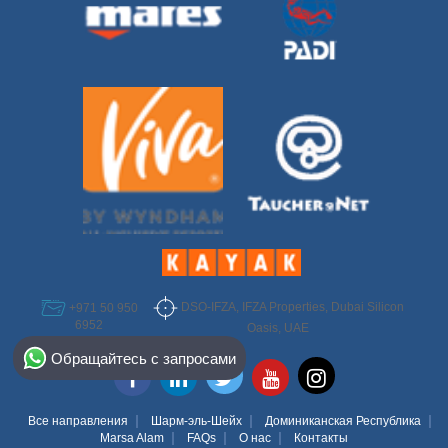
DSO-IFZA, IFZA Properties, Dubai Silicon
+971 50 950
6952
Oasis, UAE
Select Destination
Обращайтесь с запросами
Egypt
Bahamas
Все направления
Шарм-эль-Шейх
Доминиканская Республика
Marsa Alam
FAQs
О нас
Контакты