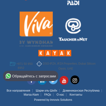
DSO-IFZA, IFZA Properties, Dubai Silicon
+971 50 950
6952
Oasis, UAE
Select Destination
Обращайтесь с запросами
Egypt
Bahamas
Все направления
Шарм-эль-Шейх
Доминиканская Республика
Marsa Alam
FAQs
О нас
Контакты
Powered by
Innovix Solutions
Dominican