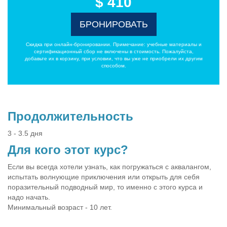
$ 410
БРОНИРОВАТЬ
Скидка при онлайн-бронировании. Примечание: учебные материалы и
сертификационный сбор не включены в стоимость. Пожалуйста,
добавьте их в корзину, при условии, что вы уже не приобрели их другим
способом.
Продолжительность
3 - 3.5 дня
Для кого этот курс?
Если вы всегда хотели узнать, как погружаться с аквалангом,
испытать волнующие приключения или открыть для себя
поразительный подводный мир, то именно с этого курса и
надо начать.
Минимальный возраст - 10 лет.