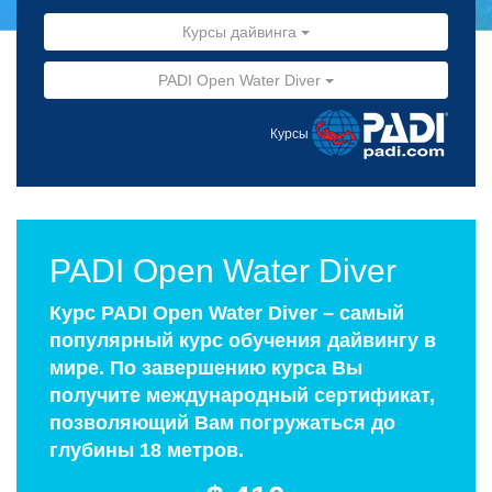
Курсы дайвинга
PADI Open Water Diver
Курсы
PADI Open Water Diver
Курс PADI Open Water Diver – самый
популярный курс обучения дайвингу в
мире. По завершению курса Вы
получите международный сертификат,
позволяющий Вам погружаться до
глубины 18 метров.