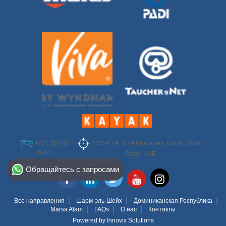
DSO-IFZA, IFZA Properties, Dubai Silicon
+971 50 950
6952
Oasis, UAE
Select Destination
Обращайтесь с запросами
Egypt
Bahamas
Все направления
Шарм-эль-Шейх
Доминиканская Республика
Marsa Alam
FAQs
О нас
Контакты
Powered by
Innovix Solutions
Dominican