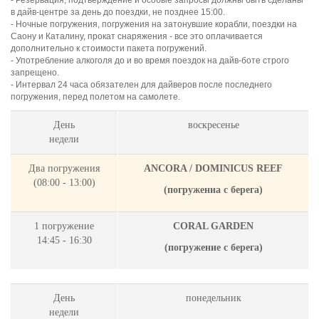
- Резервация, подтверждение и особые запросы должны быть сделаны
в дайв-центре за день до поездки, не позднее 15:00.
- Ночные погружения, погружения на затонувшие корабли, поездки на
Саону и Каталину, прокат снаряжения - все это оплачивается
дополнительно к стоимости пакета погружений.
- Употребление алкоголя до и во время поездок на дайв-боте строго
запрещено.
- Интервал 24 часа обязателен для дайверов после последнего
погружения, перед полетом на самолете.
День
воскресенье
недели
Два погружения
ANCORA / DOMINICUS REEF
(08:00 - 13:00)
(
погружениa с берега)
1 погружение
CORAL GARDEN
14:45 - 16:30
(
погружение с берега)
День
понедельник
недели