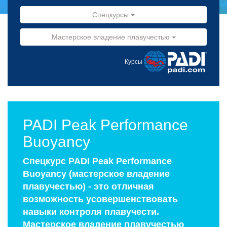
Спецкурсы
Мастерское владение плавучестью
Курсы
PADI Peak Performance
Buoyancy
Спецкурс PADI Peak Performance
Buoyancy (мастерское владение
плавучестью) - это отличная
возможность усовершенствовать
навыки контроля плавучести.
Мастерское владение плавучестью