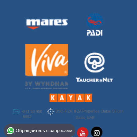
DSO-IFZA, IFZA Properties, Dubai Silicon
+971 50 950
6952
Oasis, UAE
Select Destination
Обращайтесь с запросами
Egypt