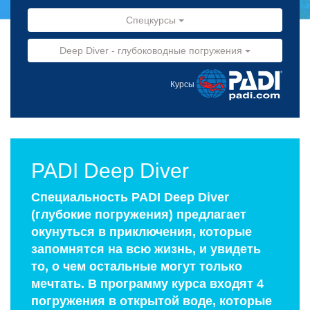
Спецкурсы
Deep Diver - глубоководные погружения
Курсы
PADI Deep Diver
Специальность PADI Deep Diver
(глубокие погружения) предлагает
окунуться в приключения, которые
запомнятся на всю жизнь, и увидеть
то, о чем остальные могут только
мечтать. В программу курса входят 4
погружения в открытой воде, которые