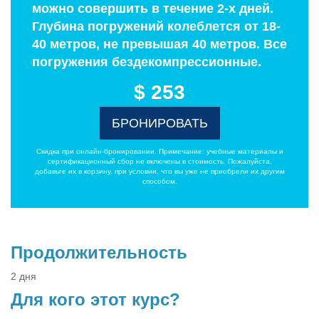
можно совершить в течение 2-х дней.
Глубина погружений колеблется от 18-
40 метров, не превышая 40 метров. Все
погружения бездекомпрессионные.
$ 253
БРОНИРОВАТЬ
Скидка при онлайн-бронировании. Примечание: учебные материалы и
сертификационный сбор не включены в стоимость. Пожалуйста,
добавьте их в корзину, при условии, что вы уже не приобрели их другим
способом.
Продолжительность
2 дня
Для кого этот курс?