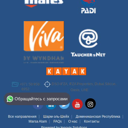
DSO-IFZA, IFZA Properties, Dubai Silicon
+971 50 950
6952
Oasis, UAE
Select Destination
Обращайтесь с запросами
Egypt
Bahamas
Все направления
Шарм-эль-Шейх
Доминиканская Республика
Marsa Alam
FAQs
О нас
Контакты
Dominican
Powered by
Innovix Solutions