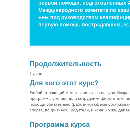
первой помощи, подготовленных А
Международного комитета по взаи
EFR под руководством квалифицир
первую помощь пострадавшим, есл
Продолжительность
1 день
Для кого этот курс?
Любой желающий может записаться на курс. Возрас
программы уже оценили сотрудники фирм и компани
помощи обязательно (работники сферы обслуживани
спорта, по фитнесу), родители, и конечно же, дайв
Программа курса