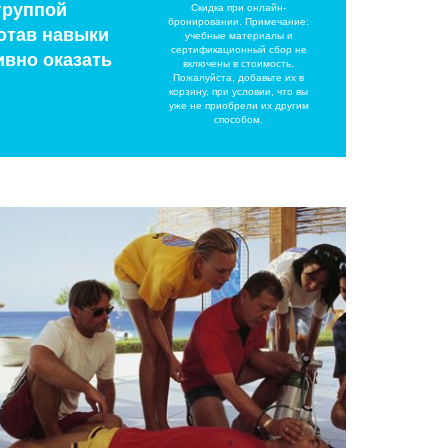
группой
Скидка при онлайн-
бронировании. Примечание:
отав навыки
учебные материалы и
сертификационный сбор не
вно оказать
включены в стоимость.
Пожалуйста, добавьте их в
корзину, при условии, что вы
уже не приобрели их другим
способом.