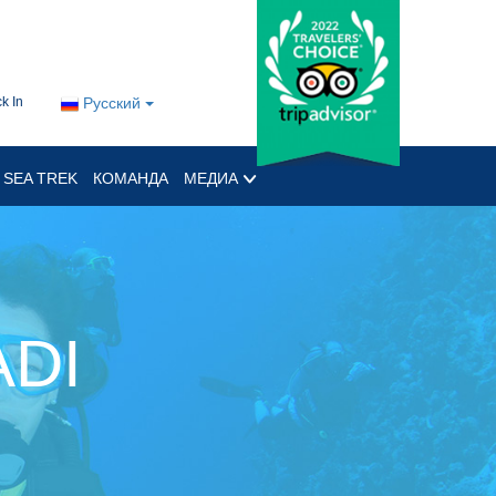
k In
Русский
SEA TREK
КОМАНДА
МЕДИА
ADI