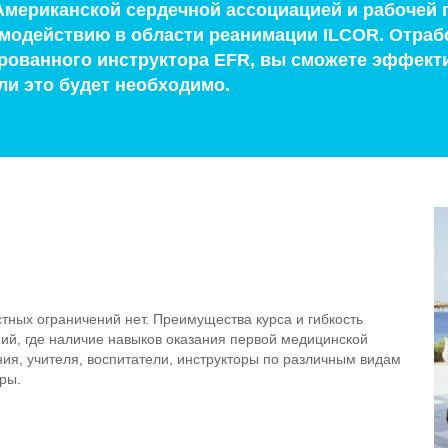
мериканской сердечной ассоциацией и рабочей 
модействию в области реанимации ILCOR. Отраб
ованного инструктора EFR, вы сможете эффекти
и это будет необходимо.
тных ограничений нет. Преимущества курса и гибкость
й, где наличие навыков оказания первой медицинской
я, учителя, воспитатели, инструкторы по различным видам
еры.