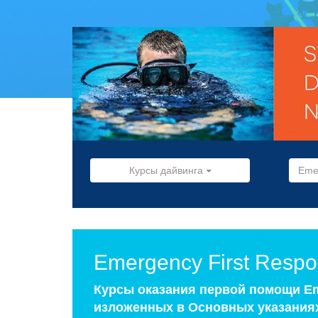
Курсы дайвинга
Eme
Emergency First Resp
Курсы оказания первой помощи Em
изложенных в Основных указаниях