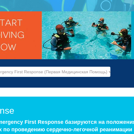
rgency First Response (Первая Медицинская Помощь)
onse
ergency First Response базируются на положени
 по проведению сердечно-легочной реанимации 