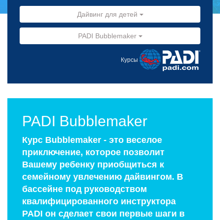
Дайвинг для детей
PADI Bubblemaker
Курсы
PADI Bubblemaker
Курс Bubblemaker - это веселое
приключение, которое позволит
Вашему ребенку приобщиться к
семейному увлечению дайвингом. В
бассейне под руководством
квалифицированного инструктора
PADI он сделает свои первые шаги в