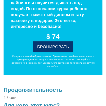
дайвинге и научится дышать под
водой. По окончании курса ребенок
получает памятный диплом и тату-
наклейку в подарок. Это легко,
интересно и безопасно!
$ 74
БРОНИРОВАТЬ
Скидка при онлайн-бронировании. Примечание: учебные материалы и
сертификационный сбор не включены в стоимость. Пожалуйста,
добавьте их в корзину, при условии, что вы уже не приобрели их другим
способом.
Продолжительность
2-3 часа
Для кого этот курс?