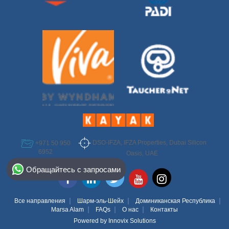
DSO-IFZA, IFZA Properties, Dubai Silicon
+971 50 950
6952
Oasis, UAE
Select Destination
Обращайтесь с запросами
Egypt
Bahamas
Все направления
Шарм-эль-Шейх
Доминиканская Республика
Marsa Alam
FAQs
О нас
Контакты
Powered by
Innovix Solutions
Dominican