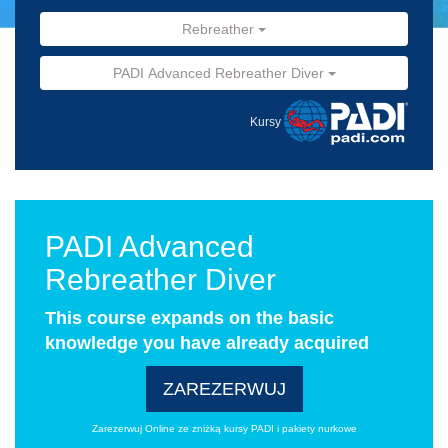
Rebreather
PADI Advanced Rebreather Diver
Kursy
PADI Advanced
Rebreather Diver
This course expands on the basic
knowledge you have already acquired
ZAREZERWUJ
Zarezerwuj Online ze zniżką kursy PADI i pakiety nurkowe