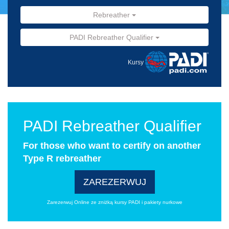
Rebreather
PADI Rebreather Qualifier
Kursy
PADI Rebreather Qualifier
For those who want to certify on another
Type R rebreather
ZAREZERWUJ
Zarezerwuj Online ze zniżką kursy PADI i pakiety nurkowe