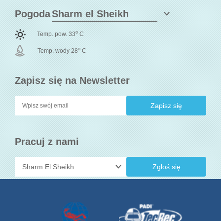
Pogoda
o
Temp. pow. 33
C
o
Temp. wody 28
C
Zapisz się na Newsletter
Pracuj z nami
Zgłoś się