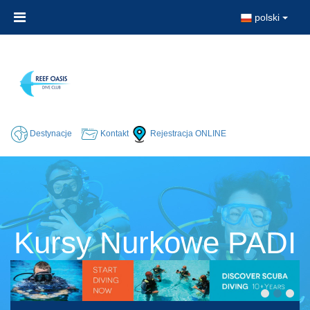
polski
Destynacje
Kontakt
Rejestracja ONLINE
Kursy Nurkowe PADI