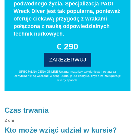
podwodnego życia. Specjalizacja PADI
Wreck Diver jest tak popularna, ponieważ
oferuje ciekawą przygodę z wrakami
połączoną z nauką odpowiedzialnych
technik nurkowych.
€ 290
ZAREZERWUJ
SPECJALNA CENA ONLINE Uwaga: materiały szkoleniowe i opłata za
certyfikat nie są wliczone w cenę, dodaj je do koszyka, chyba że zakupiłeś je
w inny sposób.
Czas trwania
2 dni
Kto może wziąć udział w kursie?