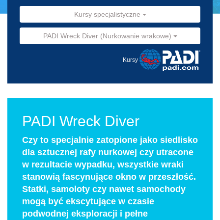
Kursy specjalistyczne
PADI Wreck Diver (Nurkowanie wrakowe)
Kursy
PADI Wreck Diver
Czy to specjalnie zatopione jako siedlisko
dla sztucznej rafy nurkowej czy utracone
w rezultacie wypadku, wszystkie wraki
stanowią fascynujące okno w przeszłość.
Statki, samoloty czy nawet samochody
mogą być ekscytujące w czasie
podwodnej eksploracji i pełne