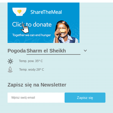
Pogoda
o
Temp. pow. 35
C
o
Temp. wody 28
C
Zapisz się na Newsletter