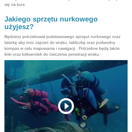
się na kurs
Jakiego sprzętu nurkowego
użyjesz?
Będziesz potrzebował podstawowego sprzęut nurkowego oraz
latarkę aby móc zajrzeć do wraku, tabliczkę oraz podwodny
kompas w celu mapowania i nawigacji . Potrzebne będą także
linki oraz kółowrotek do ćwiczenia penetracji wraku.