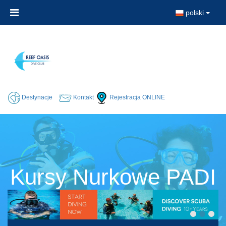
polski
Destynacje
Kontakt
Rejestracja ONLINE
Kursy Nurkowe PADI