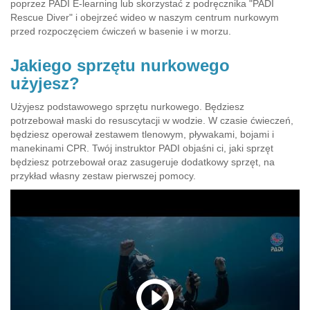
poprzez PADI E-learning lub skorzystać z podręcznika "PADI
Rescue Diver" i obejrzeć wideo w naszym centrum nurkowym
przed rozpoczęciem ćwiczeń w basenie i w morzu.
Jakiego sprzętu nurkowego
użyjesz?
Użyjesz podstawowego sprzętu nurkowego. Będziesz
potrzebował maski do resuscytacji w wodzie. W czasie ćwieczeń,
będziesz operował zestawem tlenowym, pływakami, bojami i
manekinami CPR. Twój instruktor PADI objaśni ci, jaki sprzęt
będziesz potrzebował oraz zasugeruje dodatkowy sprzęt, na
przykład własny zestaw pierwszej pomocy.