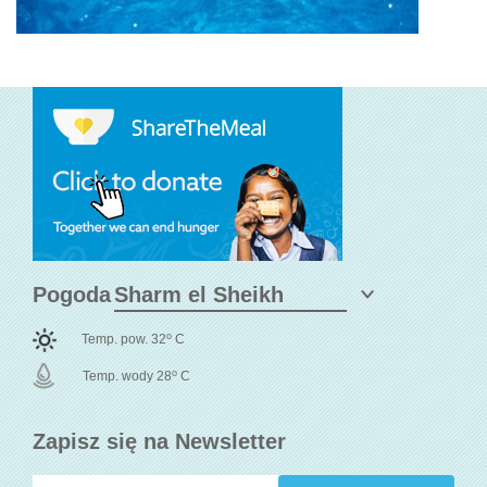
Pogoda
o
Temp. pow. 32
C
o
Temp. wody 28
C
Zapisz się na Newsletter