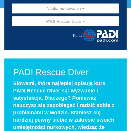
Nauka nurkowania
PADI Rescue Diver
Kursy
PADI Rescue Diver
Słowami, które najlepiej opisują kurs
PADI Rescue Diver są: wyzwanie i
satysfakcja. Dlaczego? Ponieważ
nauczysz się zapobiegać i radzić sobie z
problemami w wodzie. Staniesz się
bardziej pewny siebie w zakresie swoich
umiejętności nurkowych, wiedząc że