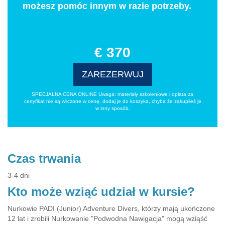
możesz pomóc innym w razie potrzeby.
€ 370
ZAREZERWUJ
SPECJALNA CENA ONLINE Uwaga: materiały szkoleniowe i opłata za
certyfikat nie są wliczone w cenę, dodaj je do koszyka, chyba że zakupiłeś je
w inny sposób.
Czas trwania
3-4 dni
Kto może wziąć udział w kursie?
Nurkowie PADI (Junior) Adventure Divers, którzy mają ukończone
12 lat i zrobili Nurkowanie "Podwodna Nawigacja" mogą wziąść