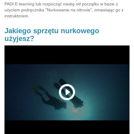
PADI E-learning lub rozpocząć naukę od początku w bazie z
użyciem podręcznika "Nurkowanie na nitroxie", omawiając go z
instruktorem.
Jakiego sprzętu nurkowego
użyjesz?