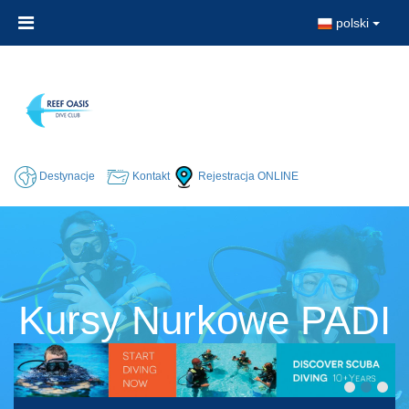
polski
Destynacje
Kontakt
Rejestracja ONLINE
Kursy Nurkowe PADI