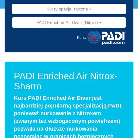
Kursy specjalistyczne
PADI Enriched Air Diver (Nitrox)
Kursy
PADI Enriched Air Nitrox-
Sharm
Kurs PADI Enriched Air Diver jest
najbardziej popularną specjalizacją PADI,
ponieważ nurkowanie z Nitroxem
(zwanym też wzbogaconym powietrzem)
pozwala na dłuższe nurkowania
pozostając w granicach bezpiecznych