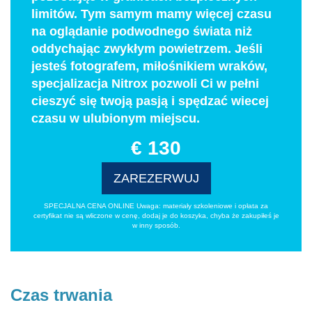
limitów. Tym samym mamy więcej czasu
na oglądanie podwodnego świata niż
oddychając zwykłym powietrzem. Jeśli
jesteś fotografem, miłośnikiem wraków,
specjalizacja Nitrox pozwoli Ci w pełni
cieszyć się twoją pasją i spędzać wiecej
czasu w ulubionym miejscu.
€ 130
ZAREZERWUJ
SPECJALNA CENA ONLINE Uwaga: materiały szkoleniowe i opłata za
certyfikat nie są wliczone w cenę, dodaj je do koszyka, chyba że zakupiłeś je
w inny sposób.
Czas trwania