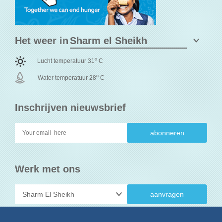
Het weer in
o
Lucht temperatuur 31
C
o
Water temperatuur 28
C
Inschrijven nieuwsbrief
Werk met ons
aanvragen