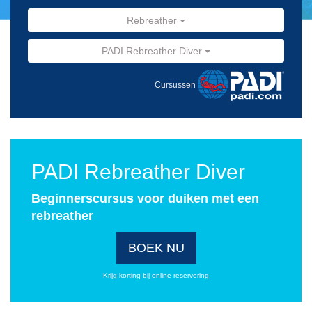
Rebreather
PADI Rebreather Diver
Cursussen
PADI Rebreather Diver
Beginnerscursus voor duiken met een
rebreather
BOEK NU
Krijg korting bij online reservering