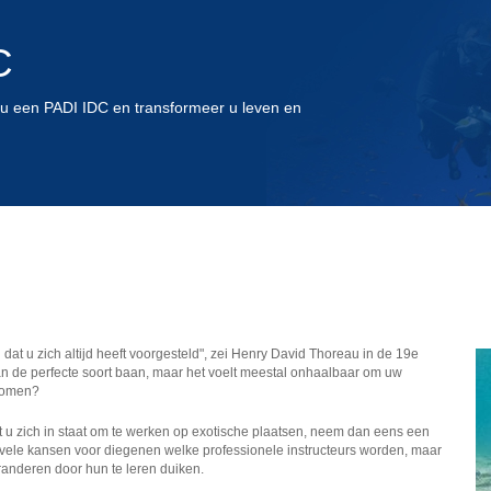
C
 een PADI IDC en transformeer u leven en
 dat u zich altijd heeft voorgesteld", zei Henry David Thoreau in de 19e
an de perfecte soort baan, maar het voelt meestal onhaalbaar om uw
 komen?
lt u zich in staat om te werken op exotische plaatsen, neem dan eens een
 er vele kansen voor diegenen welke professionele instructeurs worden, maar
anderen door hun te leren duiken.