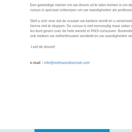
Een geweldige manier om uw droom uit te laten komen is om d
cursus is speciaal ontworpen om uw vaardigheden als profession
Stelt u zich voor dat de oceaan uw kantoor wordt en u verwisse
hierna niet te stoppen. De cursus is niet eenvoudig maar zeker
les kunt geven over de hele wereld in PADI cursussen. Bovendi
ook meteen uw zelfvertrouwen versterkt en uw vaardigheden ver
Leef de droom!
e-mail :
info@reefoasisdiveclub.com