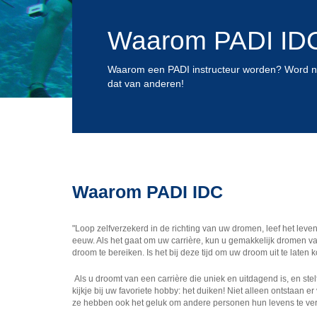
Waarom PADI ID
Waarom een PADI instructeur worden? Word nu
dat van anderen!
Waarom PADI IDC
"Loop zelfverzekerd in de richting van uw dromen, leef het leven
eeuw. Als het gaat om uw carrière, kun u gemakkelijk dromen v
droom te bereiken. Is het bij deze tijd om uw droom uit te laten
Als u droomt van een carrière die uniek en uitdagend is, en ste
kijkje bij uw favoriete hobby: het duiken! Niet alleen ontstaan
ze hebben ook het geluk om andere personen hun levens te ver