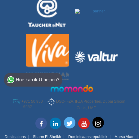
Select Destination
Hoe kan ik U helpen?
Egypt
Bahamas
DSO-IFZA, IFZA Properties, Dubai Silicon
+971 50 950
6952
Oasis, UAE
Dominican
Destinations
Sharm El Sheikh
Dominicaans republiek
Marsa Alam