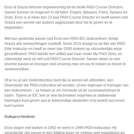
Enzo & Grazia behoren tegenwoordig tot de beste PADI Course Directors.
Samen kunnen ze lesgeven in vijf talen: Engels, Italiaans, Frans, Spaans en
Duits. Enzo is al meer dan 23 jaar PADI Course Director en heeft samen met
Grazia een wereld van duikers opgebouwd door les te geven en te
begeleiden.
Met hun gedeelde passie runt Enzo een PADI IDC-duikcentrum, terwijl
Grazia alle verwachtingen overtreft. Sinds 2015 draagt ze de titel van PADI
Elite Instructor en heeft ze meer dan 2000 duikers op uitzonderlijke wijze
gecertificeerd. PADI wijdde een artikel aan haar onder
My PADI Story
, en
uiteindelijk werd ze zelf ook PADI Course Director. Samen delen ze een
enorme passie en brengen veel ervaring mee om jou te helpen je droom te
verwezenlijken.
Of je nu al een duikinstructeur bent die je kennis wil uitbreiden, een
Divemaster die PADI-instructeur wil worden, of een eigenaar of manager van
een duikcentrum – zij helpen je om het beste uit de cursusworkshops te
halen. Tijdens je IDC leer je veel technieken waarmee je uitstekende
trainingen kunt geven aan je toekomstige studenten of je bedrijf succesvol
kunt runnen.
Duikgeschiedenis
Enzo begon met duiken in 1992 en werd in 1998 PADI-instructeur. Hij
veranderde zijn passie in een fulltime baan en ontving veel waardering en