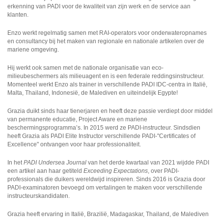
erkenning van PADI voor de kwaliteit van zijn werk en de service aan
klanten.
Enzo werkt regelmatig samen met RAI-operators voor onderwateropnames
en consultancy bij het maken van regionale en nationale artikelen over de
mariene omgeving.
Hij werkt ook samen met de nationale organisatie van eco-
milieubeschermers als milieuagent en is een federale reddingsinstructeur.
Momenteel werkt Enzo als trainer in verschillende PADI IDC-centra in Italië,
Malta, Thailand, Indonesië, de Malediven en uiteindelijk Egypte!
Grazia duikt sinds haar tienerjaren en heeft deze passie verdiept door middel
van permanente educatie, Project Aware en mariene
beschermingsprogramma’s. In 2015 werd ze PADI-instructeur. Sindsdien
heeft Grazia als PADI Elite Instructor verschillende PADI-"Certificates of
Excellence" ontvangen voor haar professionaliteit.
In het
PADI Undersea Journal
van het derde kwartaal van 2021 wijdde PADI
een artikel aan haar getiteld
Exceeding Expectations
, over PADI-
professionals die duikers wereldwijd inspireren. Sinds 2016 is Grazia door
PADI-examinatoren bevoegd om vertalingen te maken voor verschillende
instructeurskandidaten.
Grazia heeft ervaring in Italië, Brazilië, Madagaskar, Thailand, de Malediven