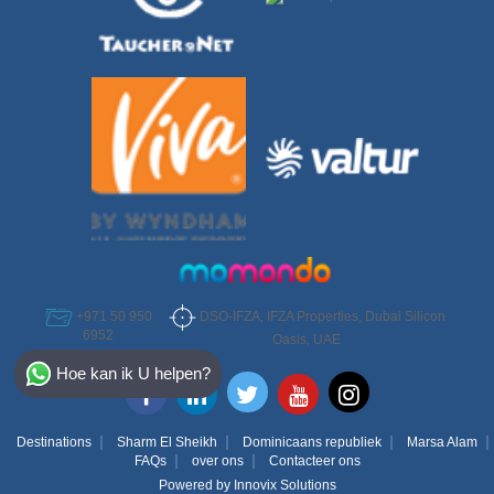
DSO-IFZA, IFZA Properties, Dubai Silicon
+971 50 950
6952
Oasis, UAE
Select Destination
Hoe kan ik U helpen?
Egypt
Bahamas
Destinations
Sharm El Sheikh
Dominicaans republiek
Marsa Alam
FAQs
over ons
Contacteer ons
Powered by
Innovix Solutions
Dominican