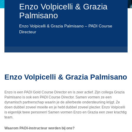
Enzo Volpicelli & Grazia
Palmisano
Enzo Volpicelli & Grazia Palmisano – PADI Course
Directeur
Enzo Volpicelli & Grazia Palmisano
Enzo is een PADI Gold Course Director en is zeer actief. Zijn collega Grazia
Palmisano is ook een PADI Course Director. Samen vormen ze een
dynamisch partnerschap waarin je de allerbeste ondersteuning krijgt. Ze
doen dubbel zoveel moeite en je hebt dubbel zoveel plezier. Enzo Volpicelli
is eigenlijk twee personen! Samen vormen Enzo en Grazia een zeer krachtig
team.
Waarom PADI-instructeur worden bij ons?