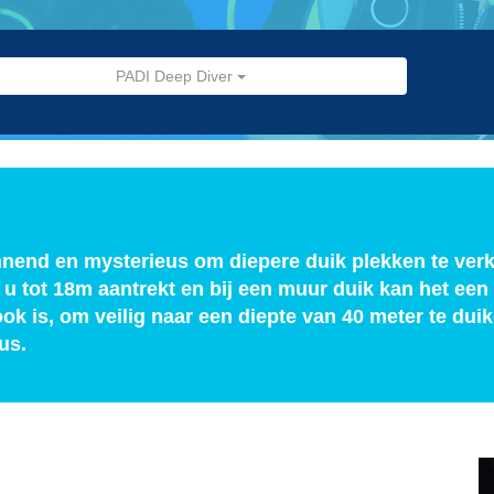
PADI Deep Diver
nnend en mysterieus om diepere duik plekken te ver
 u tot 18m aantrekt en bij een muur duik kan het een
ook is, om veilig naar een diepte van 40 meter te du
us.