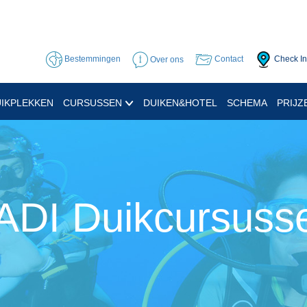
Bestemmingen
Over ons
Contact
Check In
IKPLEKKEN
CURSUSSEN
DUIKEN&HOTEL
SCHEMA
PRIJZ
ADI Duikcursuss