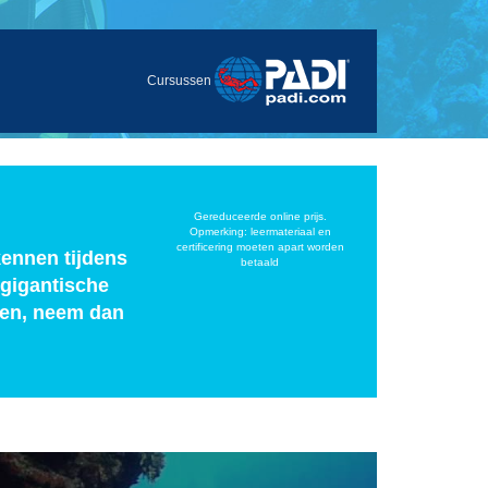
Cursussen
Gereduceerde online prijs.
Opmerking: leermateriaal en
certificering moeten apart worden
kennen tijdens
betaald
 gigantische
iken, neem dan