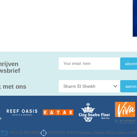
hrijven
wsbrief
 met ons
aanvr
DSO-IFZA, IFZA Properties, Dubai Silicon Oasis, UAE
+971 50 950 6952