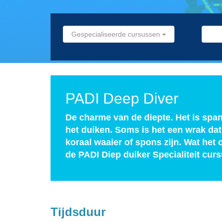
Gespecialiseerde cursussen
PADI Deep Diver
De charme van de diepte. Het is spa
het duiken. Soms is het een wrak dat
koraal waaier of spons zijn. Wat het 
de PADI Diep duiker Specialiteit curs
Tijdsduur