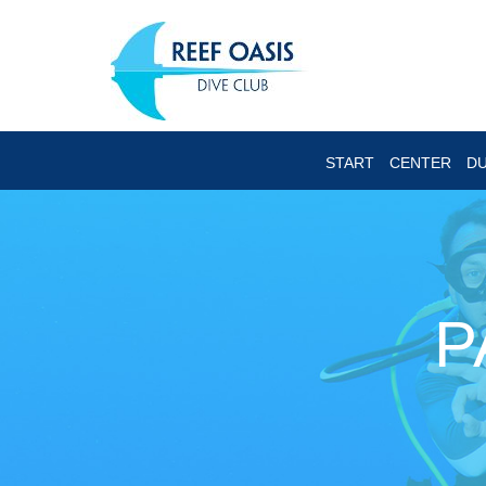
START
CENTER
DU
P