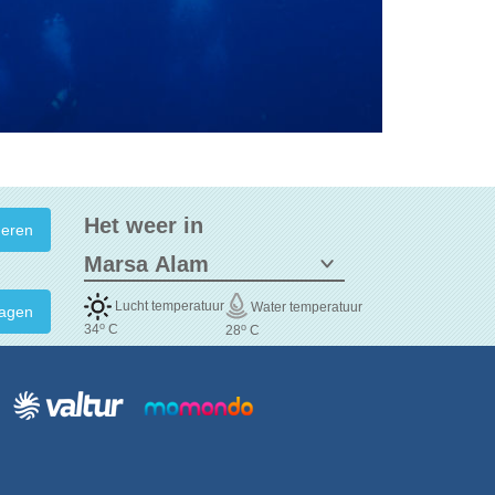
Het weer in
Lucht temperatuur
Water temperatuur
agen
o
o
34
C
28
C