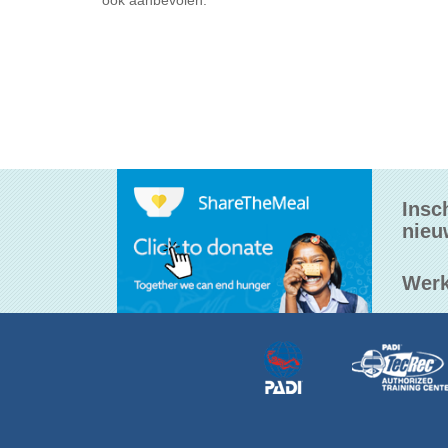
ook aanbevolen.
Insc
nieu
Werk