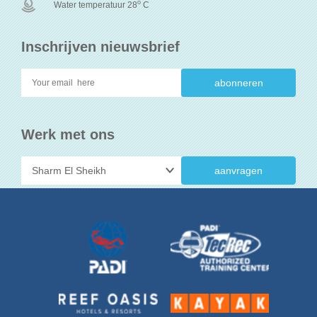
o
Water temperatuur 28
C
Inschrijven nieuwsbrief
Werk met ons
aanvragen