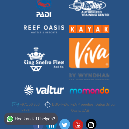
DSO-IFZA, IFZA Properties, Dubai Silicon
+971 50 950
6952
Oasis, UAE
Select Destination
Hoe kan ik U helpen?
Egypt