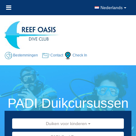
Nederlands
Bestemmingen
Contact
Check In
PADI Duikcursussen
Duiken voor kinderen