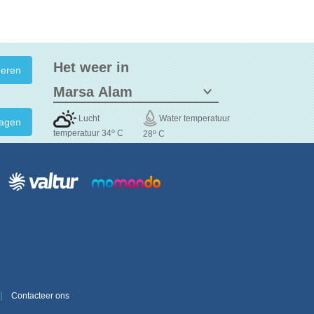
Het weer in
Lucht
Water temperatuur
agen
o
o
temperatuur 34
C
28
C
Contacteer ons