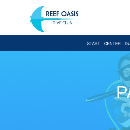
START
CENTER
DU
P