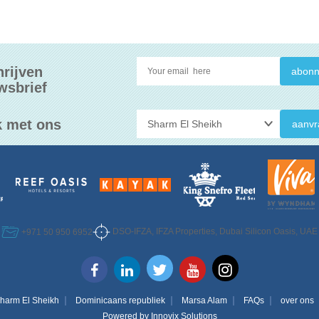
hrijven
wsbrief
 met ons
aanvr
DSO-IFZA, IFZA Properties, Dubai Silicon Oasis, UAE
+971 50 950 6952
harm El Sheikh
Dominicaans republiek
Marsa Alam
FAQs
over ons
Powered by
Innovix Solutions