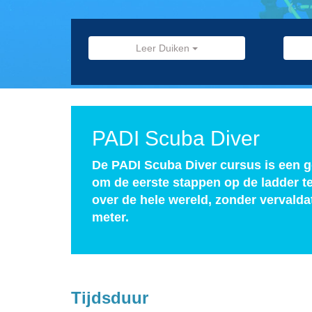
Leer Duiken
PADI Scuba Diver
De PADI Scuba Diver cursus is een g
om de eerste stappen op de ladder te 
over de hele wereld, zonder vervald
meter.
Tijdsduur