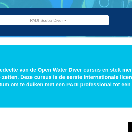
PADI Scuba Diver
edeelte van de Open Water Diver cursus en stelt men
zetten. Deze cursus is de eerste internationale licent
atum om te duiken met een PADI professional tot een 