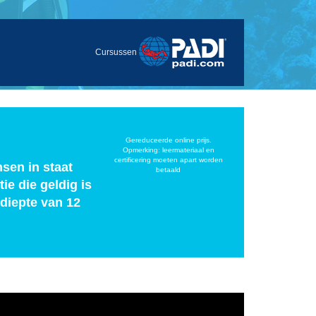
Cursussen
Gereduceerde online prijs.
Opmerking: leermateriaal en
certificering moeten apart worden
sen in staat
betaald
ie die geldig is
diepte van 12