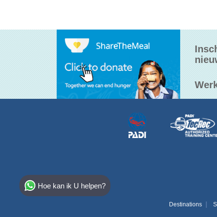
Insc
nieu
Werk
Select Destination
Hoe kan ik U helpen?
Egypt
Destinations
S
Bahamas