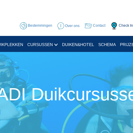
Bestemmingen
Over ons
Contact
Check In
IKPLEKKEN
CURSUSSEN
DUIKEN&HOTEL
SCHEMA
PRIJZ
ADI Duikcursuss