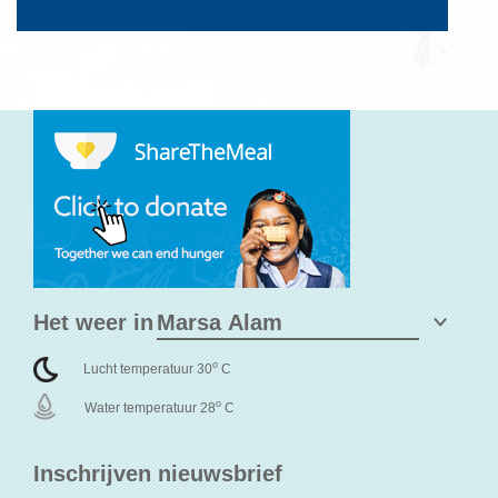
Het weer in
o
Lucht temperatuur 30
C
o
Water temperatuur 28
C
Inschrijven nieuwsbrief