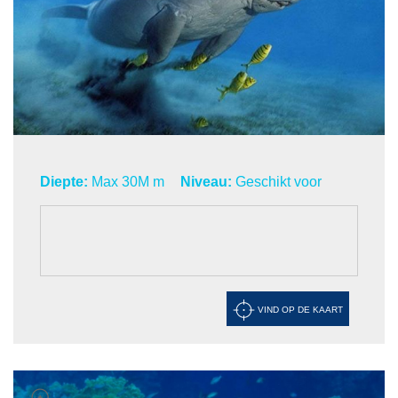
Diepte:
Max 30M m
Niveau:
Geschikt voor
VIND OP DE KAART