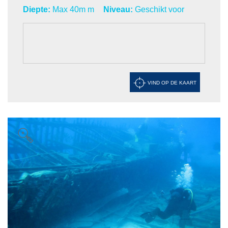
Diepte:
Max 40m m
Niveau:
Geschikt voor
VIND OP DE KAART