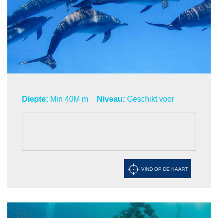
Diepte:
Min 40M m
Niveau:
Geschikt voor
VIND OP DE KAART