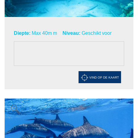
Diepte:
Max 40m m
Niveau:
Geschikt voor
VIND OP DE KAART