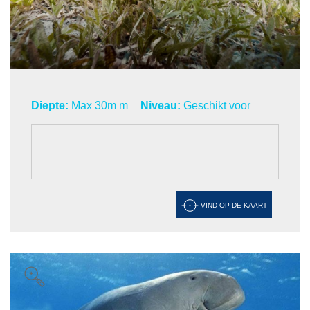
Diepte:
Max 30m m
Niveau:
Geschikt voor
VIND OP DE KAART