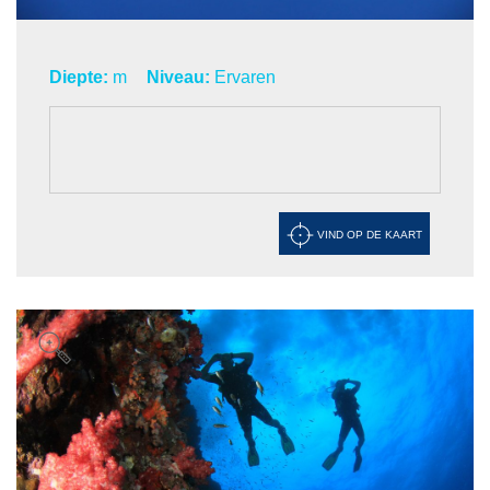
Diepte:
m
Niveau:
Ervaren
VIND OP DE KAART