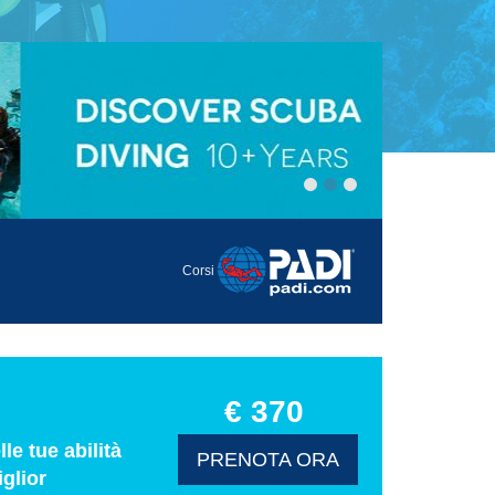
Corsi
€ 370
le tue abilità
PRENOTA ORA
iglior