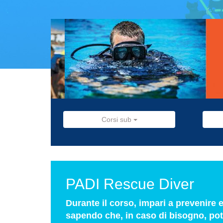
Corsi sub
PADI Rescue Diver
Durante il corso, impari a prevenire e 
sapendo che, in caso di bisogno, potra