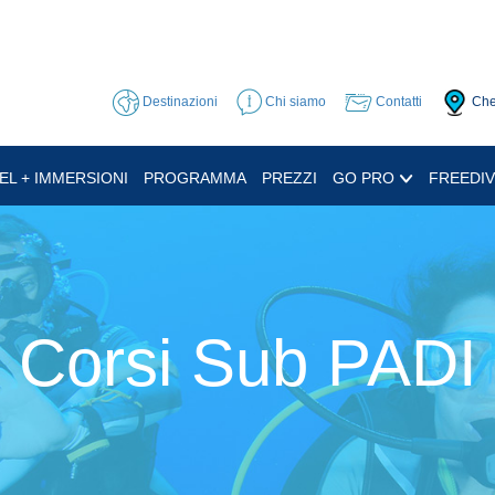
Destinazioni
Chi siamo
Contatti
Che
EL + IMMERSIONI
PROGRAMMA
PREZZI
GO PRO
FREEDIV
Corsi Sub PADI