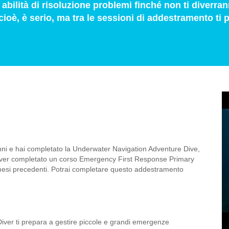
lità di risoluzione problemi finché non ti diverrann
 cioè, è serio, ma tra le sessioni di addestramento ti 
nni e hai completato la Underwater Navigation Adventure Dive,
rai aver completato un corso Emergency First Response Primary
si precedenti. Potrai completare questo addestramento
iver ti prepara a gestire piccole e grandi emergenze