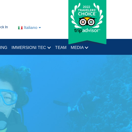
ck In
Italiano
ING
IMMERSIONI TEC
TEAM
MEDIA