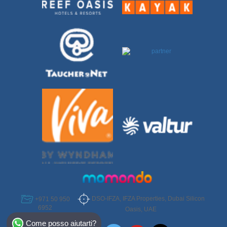
DSO-IFZA, IFZA Properties, Dubai Silicon
+971 50 950
6952
Oasis, UAE
Select Destination
Come posso aiutarti?