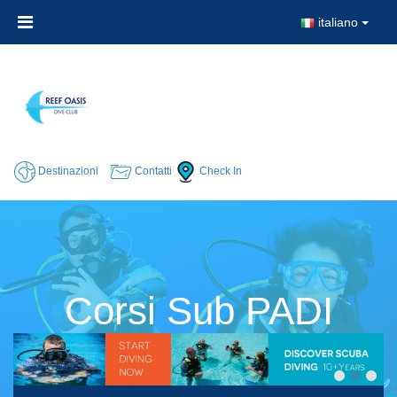
italiano
Destinazioni
Contatti
Check In
Corsi Sub PADI