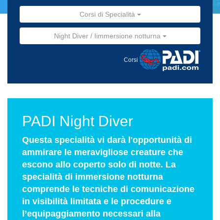
Corsi di Specialità
Night Diver / Iimmersione notturna
Corsi
PADI Night Diver
Questa specialità vi darà l'opportunità di
ammirare le meravigliose creature che
escono allo coperto solo di notte. La
specialità di immersione notturna
comprende le tecniche di comunicazione
in visibilità limitata e le procedure e
l’equipaggiamento necessari alla