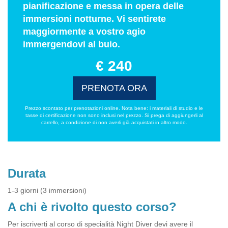
pianificazione e messa in opera delle
immersioni notturne. Vi sentirete
maggiormente a vostro agio
immergendovi al buio.
€ 240
PRENOTA ORA
Prezzo scontato per prenotazioni online. Nota bene: i materiali di studio e le
tasse di certificazione non sono inclusi nel prezzo. Si prega di aggiungerli al
carrello, a condizione di non averli già acquistati in altro modo.
Durata
1-3 giorni (3 immersioni)
A chi è rivolto questo corso?
Per iscriverti al corso di specialità Night Diver devi avere il