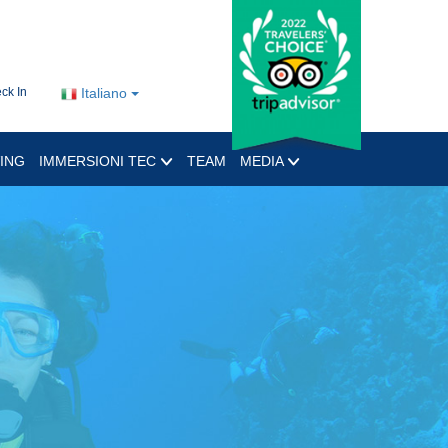
ck In
Italiano
ING
IMMERSIONI TEC
TEAM
MEDIA