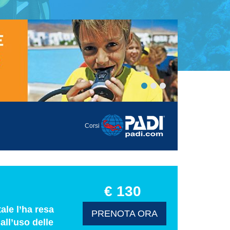
Corsi
€ 130
ale l’ha resa
PRENOTA ORA
all’uso delle