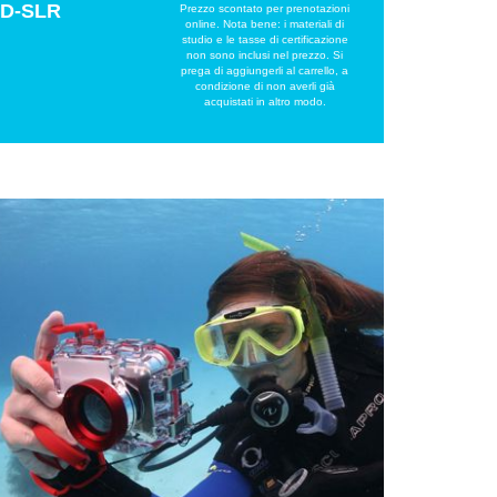
e D-SLR
Prezzo scontato per prenotazioni
online. Nota bene: i materiali di
studio e le tasse di certificazione
non sono inclusi nel prezzo. Si
prega di aggiungerli al carrello, a
condizione di non averli già
acquistati in altro modo.