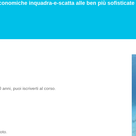
economiche inquadra-e-scatta alle ben più sofisticat
nni, puoi iscriverti al corso.
oto.