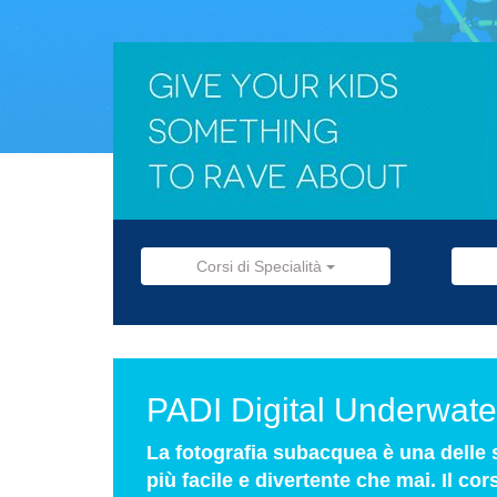
Corsi di Specialità
PADI Digital Underwat
La fotografia subacquea è una delle sp
più facile e divertente che mai. Il c