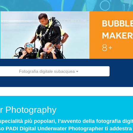
Fotografia digitale subacquea
er Photography
ecialità più popolari, l’avvento della fotografia digit
orso PADI Digital Underwater Photographer ti addestra 