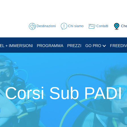
Destinazioni
Chi siamo
Contatti
Che
EL + IMMERSIONI
PROGRAMMA
PREZZI
GO PRO
FREEDIV
Corsi Sub PADI