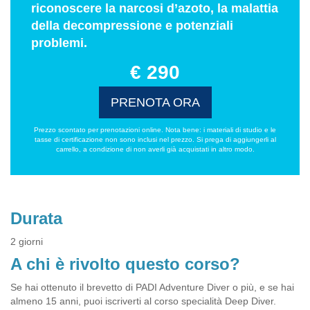
riconoscere la narcosi d’azoto, la malattia
della decompressione e potenziali
problemi.
€ 290
PRENOTA ORA
Prezzo scontato per prenotazioni online. Nota bene: i materiali di studio e le
tasse di certificazione non sono inclusi nel prezzo. Si prega di aggiungerli al
carrello, a condizione di non averli già acquistati in altro modo.
Durata
2 giorni
A chi è rivolto questo corso?
Se hai ottenuto il brevetto di PADI Adventure Diver o più, e se hai
almeno 15 anni, puoi iscriverti al corso specialità Deep Diver.