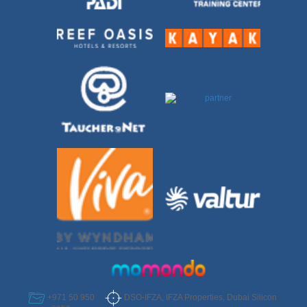
DSO-IFZA, IFZA Properties, Dubai Silicon
+971 50 950