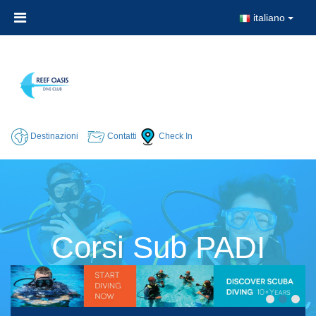
italiano
Destinazioni
Contatti
Check In
Corsi Sub PADI