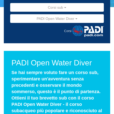
Corsi sub
PADI Open Water Diver
Corsi
PADI Open Water Diver
Se hai sempre voluto fare un corso sub,
sperimentare un'avventura senza
precedenti e osservare il mondo
sommerso, questo è il punto di partenza.
Ottieni il tuo brevetto sub con il corso
PADI Open Water Diver - il corso
subacqueo più popolare e riconosciuto al