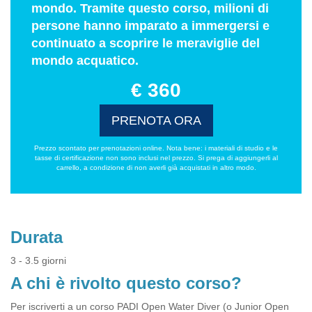
mondo. Tramite questo corso, milioni di
persone hanno imparato a immergersi e
continuato a scoprire le meraviglie del
mondo acquatico.
€ 360
PRENOTA ORA
Prezzo scontato per prenotazioni online. Nota bene: i materiali di studio e le
tasse di certificazione non sono inclusi nel prezzo. Si prega di aggiungerli al
carrello, a condizione di non averli già acquistati in altro modo.
Durata
3 - 3.5 giorni
A chi è rivolto questo corso?
Per iscriverti a un corso PADI Open Water Diver (o Junior Open