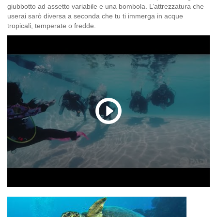
giubbotto ad assetto variabile e una bombola. L’attrezzatura che
userai sarò diversa a seconda che tu ti immerga in acque
tropicali, temperate o fredde.