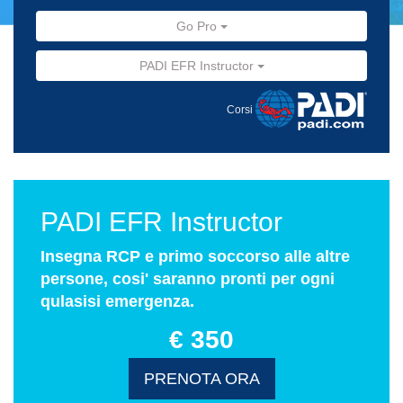
Go Pro
PADI EFR Instructor
Corsi
PADI EFR Instructor
Insegna RCP e primo soccorso alle altre
persone, cosi' saranno pronti per ogni
qulasisi emergenza.
€ 350
PRENOTA ORA