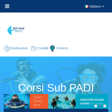
italiano
Destinazioni
Contatti
Check In
Corsi Sub PADI