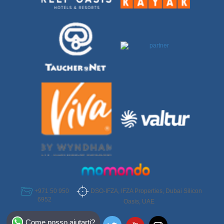
DSO-IFZA, IFZA Properties, Dubai Silicon
+971 50 950
6952
Oasis, UAE
Select Destination
Come posso aiutarti?