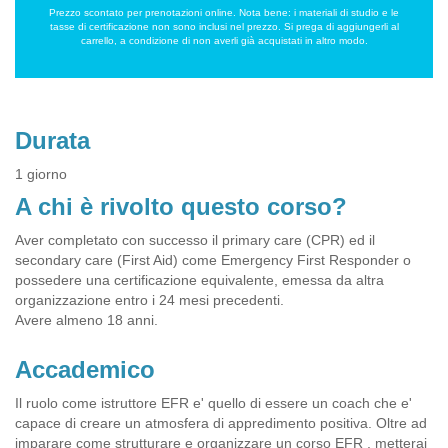
Prezzo scontato per prenotazioni online. Nota bene: i materiali di studio e le
tasse di certificazione non sono inclusi nel prezzo. Si prega di aggiungerli al
carrello, a condizione di non averli già acquistati in altro modo.
Durata
1 giorno
A chi è rivolto questo corso?
Aver completato con successo il primary care (CPR) ed il
secondary care (First Aid) come Emergency First Responder o
possedere una certificazione equivalente, emessa da altra
organizzazione entro i 24 mesi precedenti.
Avere almeno 18 anni.
Accademico
Il ruolo come istruttore EFR e' quello di essere un coach che e'
capace di creare un atmosfera di appredimento positiva. Oltre ad
imparare come strutturare e organizzare un corso EFR , metterai