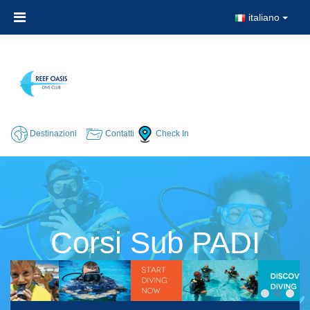
italiano
Destinazioni
Contatti
Check In
Corsi Sub PADI