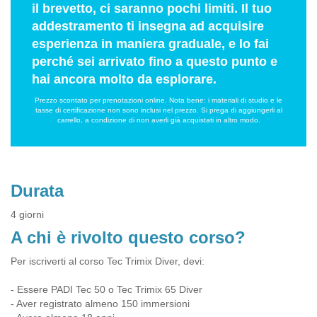
il brevetto, ci saranno pochi limiti. Il tuo
addestramento ti insegna ad acquisire
esperienza in maniera graduale, e lo fai
perché sei arrivato fino a questo punto e
hai ancora molto da esplorare.
Prezzo scontato per prenotazioni online. Nota bene: i materiali di studio e le
tasse di certificazione non sono inclusi nel prezzo. Si prega di aggiungerli al
carrello, a condizione di non averli già acquistati in altro modo.
Durata
4 giorni
A chi è rivolto questo corso?
Per iscriverti al corso Tec Trimix Diver, devi:
- Essere PADI Tec 50 o Tec Trimix 65 Diver
- Aver registrato almeno 150 immersioni