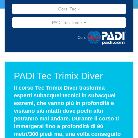
Corsi Tec
PADI Tec Trimix
Corsi
PADI Tec Trimix Diver
Il corso Tec Trimix Diver trasforma
esperti subacquei tecnici in subacquei
estremi, che vanno più in profondità e
visitano siti intatti dove pochi altri
potranno mai andare. Durante il corso ti
immergerai fino a profondità di 90
metri/300 piedi ma, una volta conseguito