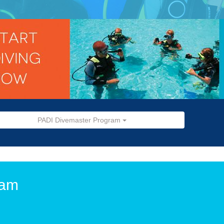
PADI Divemaster Program
ram