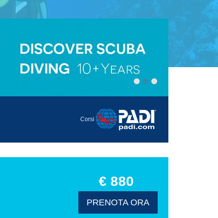
Corsi
€ 880
PRENOTA ORA