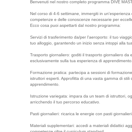
Benvenuti nel nostro completo programma DIVE MAS
Nel corso di 4-6 settimane, immergiti in un'esperienza 
competenze e delle conoscenze necessarie per ecceller
Ecco cosa puoi aspettarti dal nostro programma:
Servizi di trasferimento da/per l'aeroporto: il tuo viagg
tuo alloggio, garantendo un inizio senza intoppi alla t
Trasporto giornaliero: goditi il trasporto giornaliero da
esclusivamente sulla tua esperienza di apprendimento
Formazione pratica: partecipa a sessioni di formazione g
istruttori esperti. Approfitta di una vasta gamma di stili
apprendimento.
Istruzione variegata: impara da un team di istruttori,
arricchendo il tuo percorso educativo.
Pasti giornalieri: ricarica le energie con pasti giornalier
Materiali supplementari: accedi a materiali didattici ag
competenze oltre il curriculum standard.