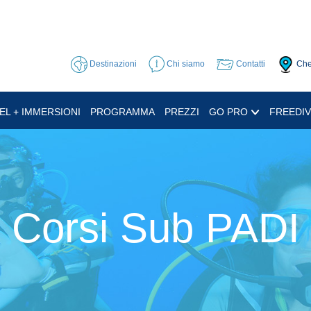
Destinazioni
Chi siamo
Contatti
Che
EL + IMMERSIONI
PROGRAMMA
PREZZI
GO PRO
FREEDIV
Corsi Sub PADI