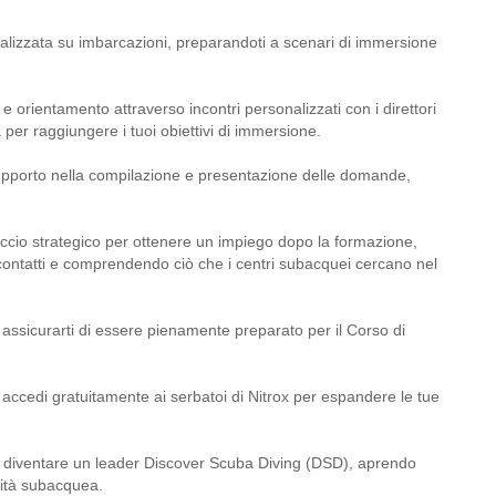
ializzata su imbarcazioni, preparandoti a scenari di immersione
li e orientamento attraverso incontri personalizzati con i direttori
per raggiungere i tuoi obiettivi di immersione.
upporto nella compilazione e presentazione delle domande,
occio strategico per ottenere un impiego dopo la formazione,
i contatti e comprendendo ciò che i centri subacquei cercano nel
 assicurarti di essere pienamente preparato per il Corso di
 accedi gratuitamente ai serbatoi di Nitrox per espandere le tue
di diventare un leader Discover Scuba Diving (DSD), aprendo
nità subacquea.