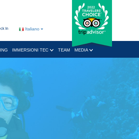
ck In
Italiano
ING
IMMERSIONI TEC
TEAM
MEDIA