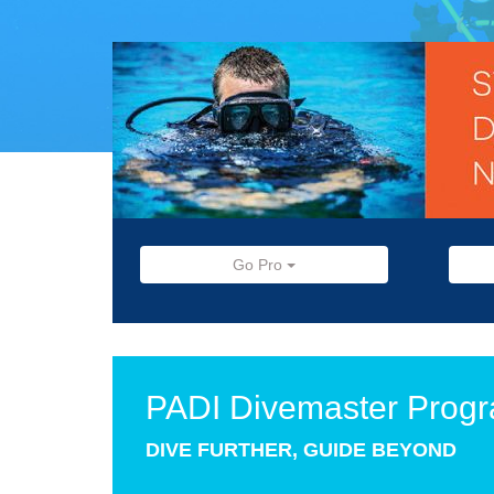
Go Pro
PADI Divemaster Prog
DIVE FURTHER, GUIDE BEYOND